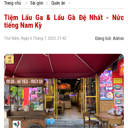
Trang chủ
Sài gòn
Quán ăn
Tiệm Lẩu Ga & Lẩu Gà Đệ Nhất - Nức
tiếng Nam Kỳ
Thứ Năm, Ngày 6 Tháng 7, 2023, 21:42
Đăng bởi: Admin