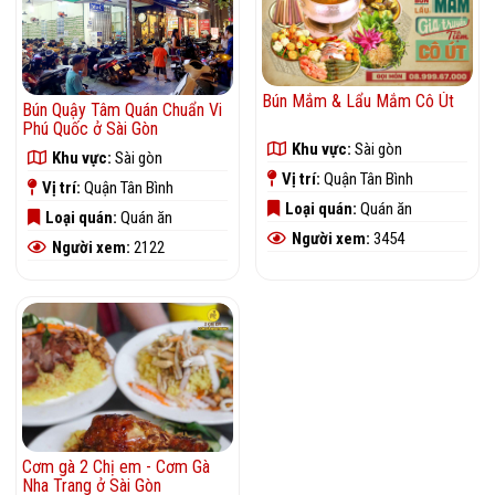
Bún Mắm & Lẩu Mắm Cô Út
Bún Quậy Tâm Quán Chuẩn Vi
Phú Quốc ở Sài Gòn
Khu vực:
Sài gòn
Khu vực:
Sài gòn
Vị trí:
Quận Tân Bình
Vị trí:
Quận Tân Bình
Loại quán:
Quán ăn
Loại quán:
Quán ăn
Người xem:
3454
Người xem:
2122
Cơm gà 2 Chị em - Cơm Gà
Nha Trang ở Sài Gòn