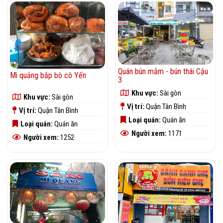
Quán bún mắm - bún thái Cậu
Mì quảng bắp bò cô Yến
3
Khu vực:
Sài gòn
Khu vực:
Sài gòn
Vị trí:
Quận Tân Bình
Vị trí:
Quận Tân Bình
Loại quán:
Quán ăn
Loại quán:
Quán ăn
Người xem:
1171
Người xem:
1252