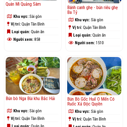
Quán Mì Quảng Sâm
Bánh canh ghẹ - bún riêu ghẹ
Ba Tỷ
Khu vực:
Sài gòn
Khu vực:
Sài gòn
Vị trí:
Quận Tân Bình
Vị trí:
Quận Tân Bình
Loại quán:
Quán ăn
Loại quán:
Quán ăn
Người xem:
858
Người xem:
1510
Bún bò Nga Bùi khu Bắc Hải
Bún Bò Gốc Huế O Mến Có
Ruốc Xả Độc Quyền
Khu vực:
Sài gòn
Khu vực:
Sài gòn
Vị trí:
Quận Tân Bình
Vị trí:
Quận Tân Bình
Loại quán:
Quán ăn
Loại quán:
Quán ăn