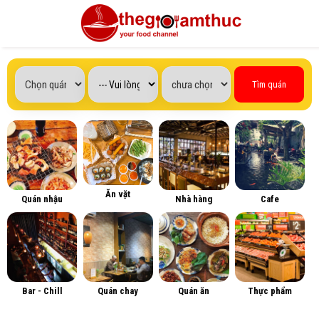
Tìm quán
Ăn vặt
Quán nhậu
Nhà hàng
Cafe
Bar - Chill
Quán chay
Quán ăn
Thực phẩm