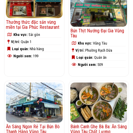
Thưởng thức đặc sản vùng
miền tại Gia Phúc Restaurant
Bún Thịt Nướng Đại Gia Vũng
Khu vực:
Sài gòn
Tàu
Vị trí:
Quận 1
Khu vực:
Vũng Tàu
Loại quán:
Nhà hàng
Vị trí:
Phường Rạch Dừa
Người xem:
199
Loại quán:
Quán ăn
Người xem:
509
Ăn Sáng Ngon Rẻ Tại Bún Bò
Bánh Canh Ghẹ Bà Ba: Ăn Sáng
Thanh Hằng Vũng Tàu
Vũng Tàu Chất Lượng