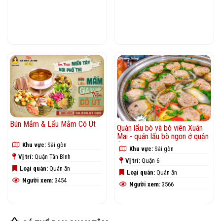
Vị trí:
Quận 1
Vị trí:
Quận Phú Nhuận
Loại quán:
Quán ăn
Loại quán:
Quán ăn
Người xem:
1542
Người xem:
2924
Bún Mắm & Lẩu Mắm Cô Út
Quán lẩu bò và bò viên Xuân
Mai - quán lẩu bò ngon ở quận
6
Khu vực:
Sài gòn
Khu vực:
Sài gòn
Vị trí:
Quận Tân Bình
Vị trí:
Quận 6
Loại quán:
Quán ăn
Loại quán:
Quán ăn
Người xem:
3454
Người xem:
3566