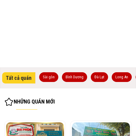
Tất cả quán
Sài gòn
Bình Dương
Đà Lạt
Long An
NHỮNG QUÁN MỚI