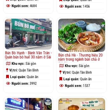
Người xem:
4684
Người xem:
1456
Bún Bò Hạnh - Bành Văn Trân -
Bún chả Hà - Thương hiệu 20
Quán bún bò huế 30 năm ở Sài
năm trong ngành bún chả ở
Gòn
Sài Gòn
Khu vực:
Sài gòn
Khu vực:
Sài gòn
Vị trí:
Quận Tân Bình
Vị trí:
Quận Tân Bình
Loại quán:
Quán ăn
Loại quán:
Quán ăn
Người xem:
3992
Người xem:
1537