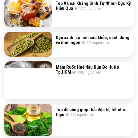
Top 9 Loại Kháng Sinh Tự Nhiên Cực Kỳ
Hiệu Quả
1211
người xem
Đậu xanh: Lợi ích sức khỏe, cách dùng
và món ngon
442
người xem
Mắm Ruốc Huế Nấu Bún Bò Huế ở
Tp.HCM
1902
người xem
Top đồ uống giúp thải độc tố, tốt cho
thận
449
người xem