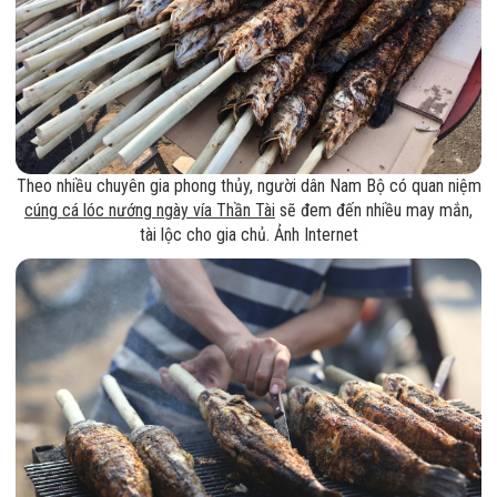
Theo nhiều chuyên gia phong thủy, người dân Nam Bộ có quan niệm
cúng cá lóc nướng ngày vía Thần Tài
sẽ đem đến nhiều may mắn,
tài lộc cho gia chủ. Ảnh Internet