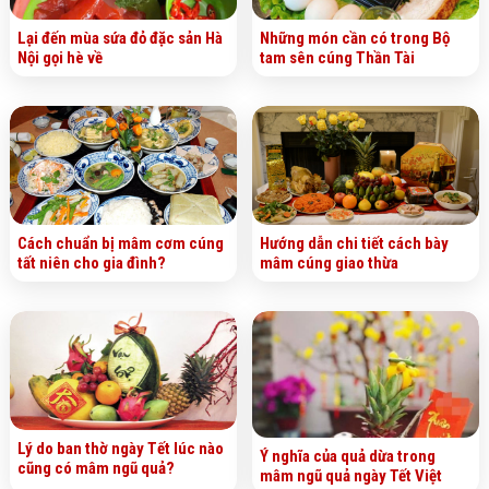
Lại đến mùa sứa đỏ đặc sản Hà
Những món cần có trong Bộ
Nội gọi hè về
tam sên cúng Thần Tài
Cách chuẩn bị mâm cơm cúng
Hướng dẫn chi tiết cách bày
tất niên cho gia đình?
mâm cúng giao thừa
Lý do ban thờ ngày Tết lúc nào
Ý nghĩa của quả dừa trong
cũng có mâm ngũ quả?
mâm ngũ quả ngày Tết Việt