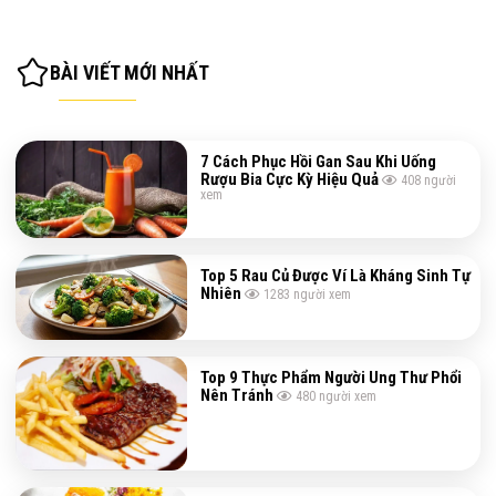
BÀI VIẾT MỚI NHẤT
7 Cách Phục Hồi Gan Sau Khi Uống
Rượu Bia Cực Kỳ Hiệu Quả
408
người
xem
Top 5 Rau Củ Được Ví Là Kháng Sinh Tự
Nhiên
1283
người xem
Top 9 Thực Phẩm Người Ung Thư Phổi
Nên Tránh
480
người xem