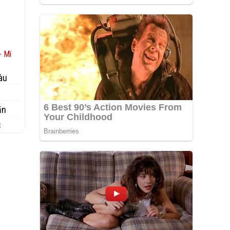
- Mì
àu
ăn
3