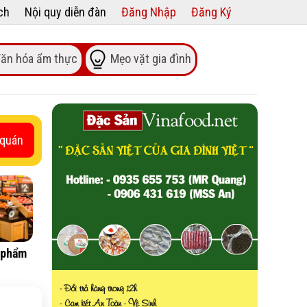
ch
Nội quy diễn đàn
Đăng Nhập
Đăng Ký
ăn hóa ẩm thực
Mẹo vặt gia đình
 quán
 phẩm