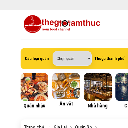
Các loại quán
Thuộc thành phố
Ăn vặt
Quán nhậu
Nhà hàng
C
Trang chủ
Gia Lai
Quán ăn