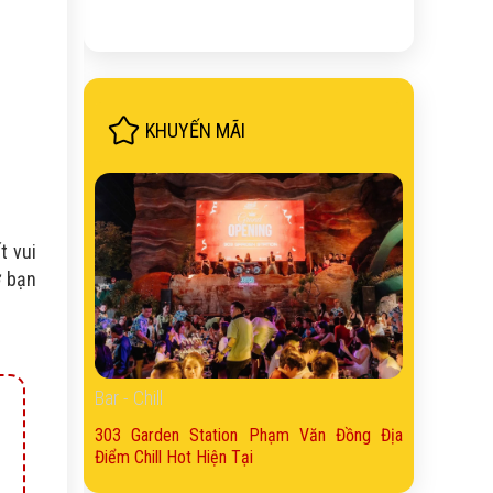
KHUYẾN MÃI
t vui
ở bạn
Bar - Chill
303 Garden Station Phạm Văn Đồng Địa
Điểm Chill Hot Hiện Tại