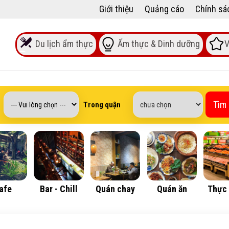
Giới thiệu
Quảng cáo
Chính sá
Du lịch ẩm thực
Ẩm thực & Dinh dưỡng
V
Tìm
Trong quận
afe
Bar - Chill
Quán chay
Quán ăn
Thực