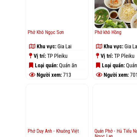
Phở Khô Ngọc Sơn
Phở khô Hồng
Khu vực:
Gia Lai
Khu vực:
Gia La
Vị trí:
TP Pleiku
Vị trí:
TP Pleiku
Loại quán:
Quán ăn
Loại quán:
Quán
Người xem:
713
Người xem:
70
Phở Duy Anh - Khuông Việt
Quán Phở - Hủ Tiếu 
Ngọc Lan