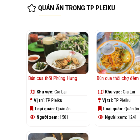
QUÁN ĂN TRONG TP PLEIKU
Bún cua thối Phùng Hưng
Bún cua thối chợ đêm 
Khu vực:
Gia Lai
Khu vực:
Gia Lai
Vị trí:
TP Pleiku
Vị trí:
TP Pleiku
Loại quán:
Quán ăn
Loại quán:
Quán ăn
Người xem:
1501
Người xem:
1241