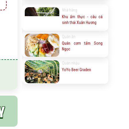
Nhà hàng
Khu ẩm thực - câu cá
sinh thái Xuân Hương
Quán ăn
Quán cơm tấm Song
Ngọc
Quán nhậu
YoYo Beer Graden