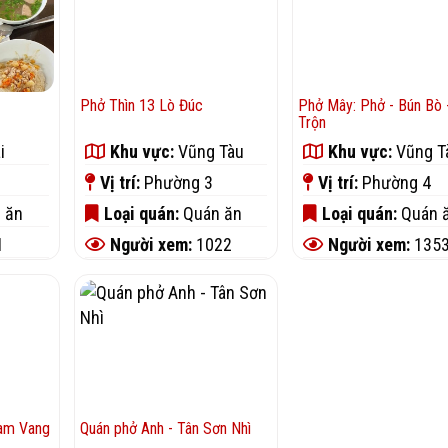
Phở Thìn 13 Lò Đúc
Phở Mây: Phở - Bún Bò 
Trộn
i
Khu vực:
Vũng Tàu
Khu vực:
Vũng T
Vị trí:
Phường 3
Vị trí:
Phường 4
 ăn
Loại quán:
Quán ăn
Loại quán:
Quán 
1
Người xem:
1022
Người xem:
135
Nam Vang
Quán phở Anh - Tân Sơn Nhì