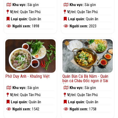
Khu vực:
Sài gòn
Khu vực:
Sài gòn
Vị trí:
Quận Tân Phú
Vị trí:
Quận Tân Phú
Loại quán:
Quán ăn
Loại quán:
Quán ăn
Người xem:
1898
Người xem:
2023
Quán Bún Cá Bà Năm - Quán
Phở Duy Anh - Khuông Việt
bún cá Châu Đốc ngon ở Sài
Gòn
Khu vực:
Sài gòn
Khu vực:
Sài gòn
Vị trí:
Quận Tân Phú
Vị trí:
Quận Tân Phú
Loại quán:
Quán ăn
Loại quán:
Quán ăn
Người xem:
1758
Người xem:
1542