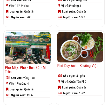
Vị trí:
TP Pleiku
Vị trí:
Phường 3
Loại quán:
Quán ăn
Loại quán:
Quán ăn
Người xem:
705
Người xem:
1027
Phở Duy Anh - Khuông Việt
Phở Mây: Phở - Bún Bò - Mì
Trộn
Khu vực:
Sài gòn
Khu vực:
Vũng Tàu
Vị trí:
Quận Tân Phú
Vị trí:
Phường 4
Loại quán:
Quán ăn
Loại quán:
Quán ăn
Người xem:
1542
Người xem:
1356