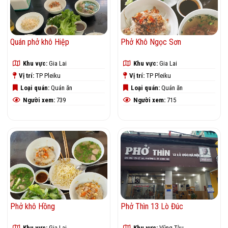
Quán phở khô Hiệp
Phở Khô Ngọc Sơn
Khu vực:
Gia Lai
Khu vực:
Gia Lai
Vị trí:
TP Pleiku
Vị trí:
TP Pleiku
Loại quán:
Quán ăn
Loại quán:
Quán ăn
Người xem:
739
Người xem:
715
Phở khô Hồng
Phở Thìn 13 Lò Đúc
Khu vực:
Gia Lai
Khu vực:
Vũng Tàu