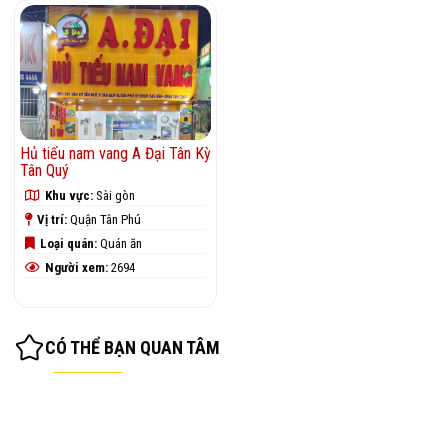
Hủ tiếu nam vang A Đại Tân Kỳ
Tân Quý
Khu vực:
Sài gòn
Vị trí:
Quận Tân Phú
Loại quán:
Quán ăn
Người xem:
2694
CÓ THỂ BẠN QUAN TÂM