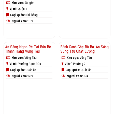
Khu vực:
Sài gòn
Tàu
Vị trí:
Quận 1
Khu vực:
Vũng Tàu
Loại quán:
Nhà hàng
Vị trí:
Phường Rạch Dừa
Người xem:
199
Loại quán:
Quán ăn
Người xem:
509
Ăn Sáng Ngon Rẻ Tại Bún Bò
Bánh Canh Ghẹ Bà Ba: Ăn Sáng
Thanh Hằng Vũng Tàu
Vũng Tàu Chất Lượng
Khu vực:
Vũng Tàu
Khu vực:
Vũng Tàu
Vị trí:
Phường Rạch Dừa
Vị trí:
Phường 2
Loại quán:
Quán ăn
Loại quán:
Quán ăn
Người xem:
539
Người xem:
674