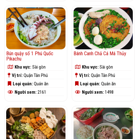
Bún quậy số 1 Phú Quốc
Bánh Canh Chả Cá Má Thủy
Pikachu
Khu vực:
Sài gòn
Khu vực:
Sài gòn
Vị trí:
Quận Tân Phú
Vị trí:
Quận Tân Phú
Loại quán:
Quán ăn
Loại quán:
Quán ăn
Người xem:
2161
Người xem:
1498