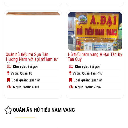
Quán hủ tiếu mì Sụa Tân
Hủ tiếu nam vang A Đại Tân Kỳ
Hương Nam với sợi mì làm từ
Tân Quý
đậu nành
Khu vực:
Sài gòn
Khu vực:
Sài gòn
Vị trí:
Quận 10
Vị trí:
Quận Tân Phú
Loại quán:
Quán ăn
Loại quán:
Quán ăn
Người xem:
4809
Người xem:
2694
QUÁN ĂN HỦ TIẾU NAM VANG