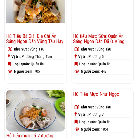
Hủ Tiếu Bà Già: Địa Chỉ Ăn
Hủ tiếu Mực Sữa: Quán Ăn
Sáng Ngon Dân Vũng Tàu Hay
Sáng Ngon Dân Dã Ở Vũng
Ghé
Tàu
Khu vực:
Vũng Tàu
Khu vực:
Vũng Tàu
Vị trí:
Phường Thắng Tam
Vị trí:
Phường 5
Loại quán:
Quán ăn
Loại quán:
Quán ăn
Người xem:
705
Người xem:
443
Hủ tiếu mực số 7 đường
Hủ Tiếu Mực Như Ngọc