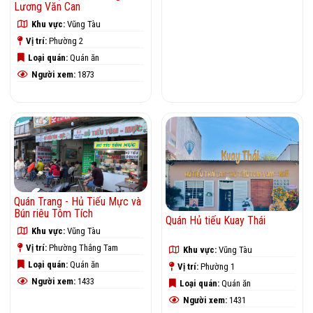
Lương Văn Can
Khu vực:
Vũng Tàu
Khu vực:
Vũng Tàu
Vị trí:
Phường 2
Vị trí:
Phường 7
Loại quán:
Quán ăn
Loại quán:
Quán ăn
Người xem:
1873
Người xem:
1851
Quán Trang - Hủ Tiếu Mực và
Bún riêu Tôm Tích
Quán Hủ tiếu Kuay Thái
Khu vực:
Vũng Tàu
Vị trí:
Phường Thắng Tam
Khu vực:
Vũng Tàu
Loại quán:
Quán ăn
Vị trí:
Phường 1
Người xem:
1433
Loại quán:
Quán ăn
Người xem:
1431