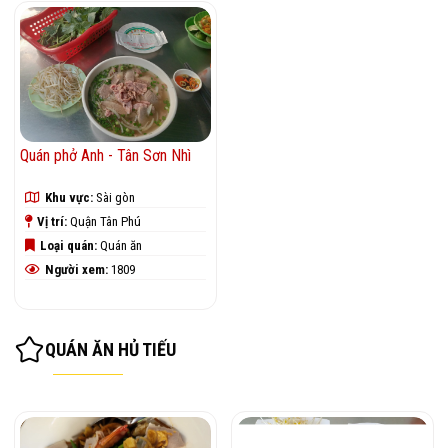
Quán phở Anh - Tân Sơn Nhì
Khu vực:
Sài gòn
Vị trí:
Quận Tân Phú
Loại quán:
Quán ăn
Người xem:
1809
QUÁN ĂN HỦ TIẾU