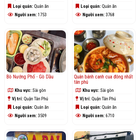
Loại quán:
Quán ăn
Loại quán:
Quán ăn
Người xem:
1753
Người xem:
3768
Bò Nướng Phố - Gò Dầu
Quán bánh canh cua đông nhất
tân phú
Khu vực:
Sài gòn
Khu vực:
Sài gòn
Vị trí:
Quận Tân Phú
Vị trí:
Quận Tân Phú
Loại quán:
Quán ăn
Loại quán:
Quán ăn
Người xem:
3509
Người xem:
6710