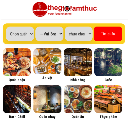
Tìm quán
Ăn vặt
Quán nhậu
Nhà hàng
Cafe
Bar - Chill
Quán chay
Quán ăn
Thực phẩm