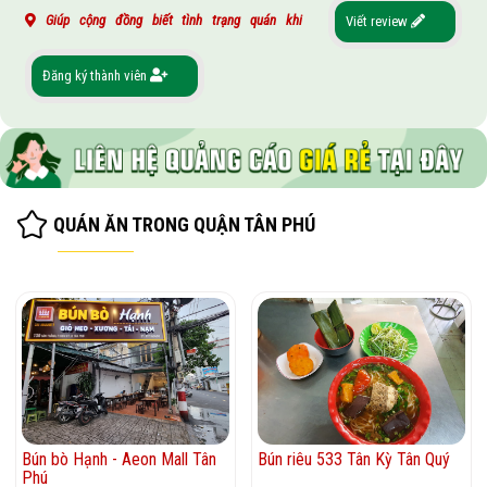
Giúp cộng đồng biết tình trạng quán khi
Viết review
Đăng ký thành viên
QUÁN ĂN TRONG QUẬN TÂN PHÚ
Bún bò Hạnh - Aeon Mall Tân
Bún riêu 533 Tân Kỳ Tân Quý
Phú