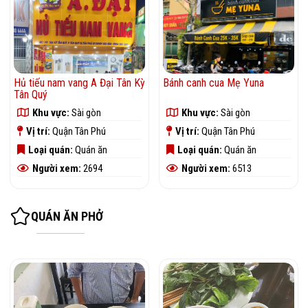
Hủ tiếu nam vang A Đại Tân Kỳ
Bánh canh cua Mẹ Yuna
Tân Quý
Khu vực:
Sài gòn
Khu vực:
Sài gòn
Vị trí:
Quận Tân Phú
Vị trí:
Quận Tân Phú
Loại quán:
Quán ăn
Loại quán:
Quán ăn
Người xem:
2694
Người xem:
6513
QUÁN ĂN PHỞ