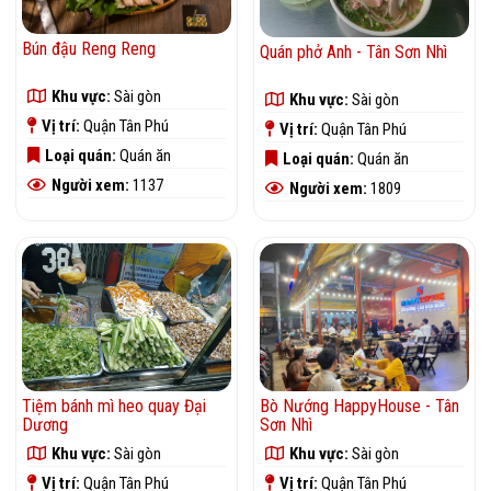
Bún đậu Reng Reng
Quán phở Anh - Tân Sơn Nhì
Khu vực:
Sài gòn
Khu vực:
Sài gòn
Vị trí:
Quận Tân Phú
Vị trí:
Quận Tân Phú
Loại quán:
Quán ăn
Loại quán:
Quán ăn
Người xem:
1137
Người xem:
1809
Tiệm bánh mì heo quay Đại
Bò Nướng HappyHouse - Tân
Dương
Sơn Nhì
Khu vực:
Sài gòn
Khu vực:
Sài gòn
Vị trí:
Quận Tân Phú
Vị trí:
Quận Tân Phú