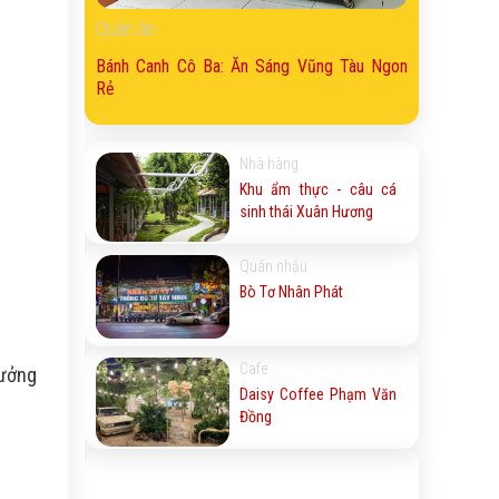
Quán ăn
Bánh Canh Cô Ba: Ăn Sáng Vũng Tàu Ngon
Rẻ
Nhà hàng
Khu ẩm thực - câu cá
sinh thái Xuân Hương
Quán nhậu
Bò Tơ Nhân Phát
Cafe
hưởng
Daisy Coffee Phạm Văn
Đồng