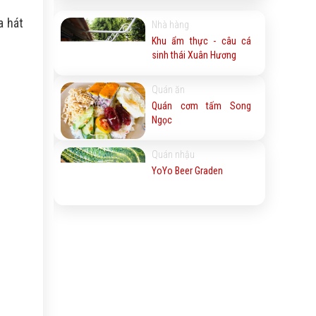
a hát
Nhà hàng
Khu ẩm thực - câu cá
sinh thái Xuân Hương
Quán ăn
Quán cơm tấm Song
Ngọc
Quán nhậu
YoYo Beer Graden