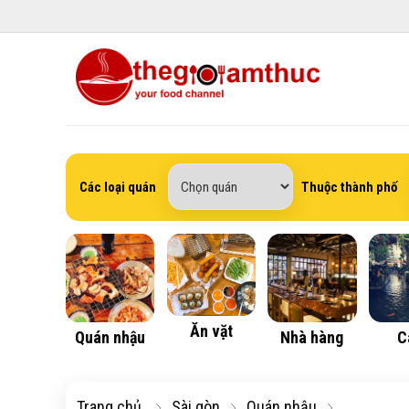
Các loại quán
Thuộc thành phố
Ăn vặt
Quán nhậu
Nhà hàng
C
Trang chủ
Sài gòn
Quán nhậu