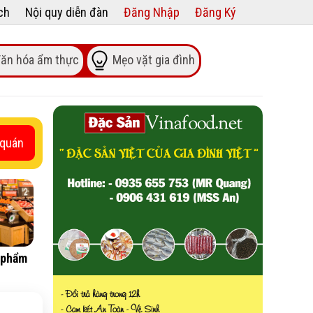
ch
Nội quy diễn đàn
Đăng Nhập
Đăng Ký
ăn hóa ẩm thực
Mẹo vặt gia đình
 quán
 phẩm