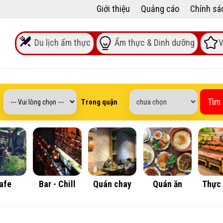
Giới thiệu
Quảng cáo
Chính sá
Du lịch ẩm thực
Ẩm thực & Dinh dưỡng
V
Tìm
Trong quận
afe
Bar - Chill
Quán chay
Quán ăn
Thực