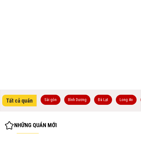
Tất cả quán
Sài gòn
Bình Dương
Đà Lạt
Long An
NHỮNG QUÁN MỚI