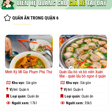
QUÁN ĂN TRONG QUẬN 6
Minh Ký Mì Gia Phạm Phú Thứ
Quán lẩu bò và bò viên Xuân
Mai - quán lẩu bò ngon ở quận
6
Khu vực:
Sài gòn
Khu vực:
Sài gòn
Vị trí:
Quận 6
Vị trí:
Quận 6
Loại quán:
Quán ăn
Loại quán:
Quán ăn
Người xem:
1761
Người xem:
3565