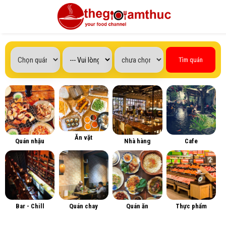
Tìm quán
Ăn vặt
Quán nhậu
Nhà hàng
Cafe
Bar - Chill
Quán chay
Quán ăn
Thực phẩm