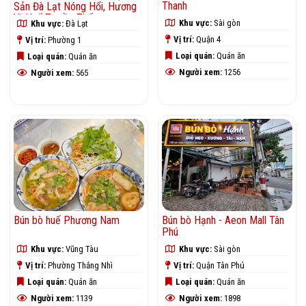
Thanh
Sản Đà Lạt Nóng Hổi, Hương
Vị Huế Truyền Thống
Khu vực:
Sài gòn
Khu vực:
Đà Lạt
Vị trí:
Quận 4
Vị trí:
Phường 1
Loại quán:
Quán ăn
Loại quán:
Quán ăn
Người xem:
1256
Người xem:
565
Bún bò huế Phương Nam
Bún bò Hạnh - Aeon Mall Tân
Phú
Khu vực:
Vũng Tàu
Khu vực:
Sài gòn
Vị trí:
Phường Thắng Nhì
Vị trí:
Quận Tân Phú
Loại quán:
Quán ăn
Loại quán:
Quán ăn
Người xem:
1139
Người xem:
1898