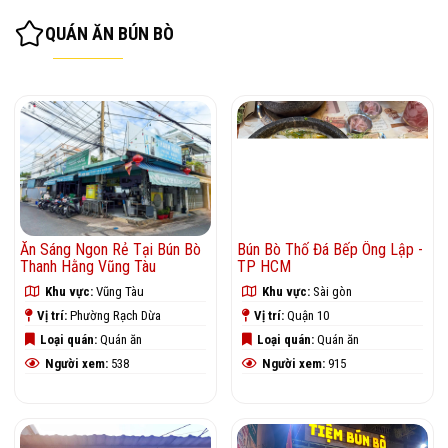
QUÁN ĂN BÚN BÒ
Ăn Sáng Ngon Rẻ Tại Bún Bò
Bún Bò Thố Đá Bếp Ông Lập -
Thanh Hằng Vũng Tàu
TP HCM
Khu vực:
Vũng Tàu
Khu vực:
Sài gòn
Vị trí:
Phường Rạch Dừa
Vị trí:
Quận 10
Loại quán:
Quán ăn
Loại quán:
Quán ăn
Người xem:
538
Người xem:
915