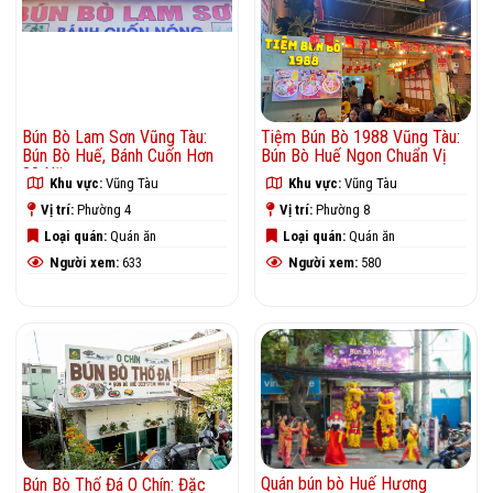
Bún Bò Lam Sơn Vũng Tàu:
Tiệm Bún Bò 1988 Vũng Tàu:
Bún Bò Huế, Bánh Cuốn Hơn
Bún Bò Huế Ngon Chuẩn Vị
30 Năm
Khu vực:
Vũng Tàu
Khu vực:
Vũng Tàu
Vị trí:
Phường 4
Vị trí:
Phường 8
Loại quán:
Quán ăn
Loại quán:
Quán ăn
Người xem:
633
Người xem:
580
Quán bún bò Huế Hương
Bún Bò Thố Đá O Chín: Đặc