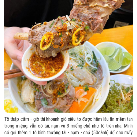
Tô thập cẩm - giò thì khoanh giò siêu to được hầm lâu ăn mềm tan
trong miệng, vẫn có tái, nạm và 3 miếng chả như tô trên nha. Mình
có gọi thêm 1 tô bình thường tái - nạm - chả (50cành) để cho mấy