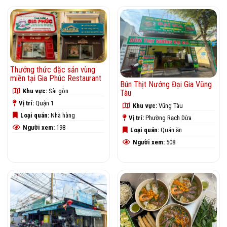
Thưởng thức đặc sản vùng
miền tại Gia Phúc Restaurant
Bún Thịt Nướng Đại Gia Vũng
Khu vực:
Sài gòn
Tàu
Vị trí:
Quận 1
Khu vực:
Vũng Tàu
Loại quán:
Nhà hàng
Vị trí:
Phường Rạch Dừa
Người xem:
198
Loại quán:
Quán ăn
Người xem:
508