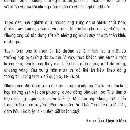
có hạn nên chị không thưởng thức được nhiều. "Món ăn hơi nhạt so
với khẩu vị của tôi nhưng cảm nhận rõ vị bùi, ngậy", chị nói.
Theo các nhà nghiên cứu, nhộng ong rừng chứa nhiều chất béo,
đường, acid amin, vitamin và các chất khoáng như canxi, phốt-pho.
Nhộng ong có tác dụng tốt với những người bị suy nhược thần kinh,
mất ngủ.
Tuy nhộng ong là món ăn bổ dưỡng và lành tính, song một số
trường hợp bị dị ứng do cơ địa. Vì vậy, thực khách nên ăn thử một
lượng nhỏ, nếu không thấy các biểu hiện mẩn ngứa, mặt đỏ bừng,
choáng váng, đau bụng, nôn mửa thì có thể ăn tiếp, theo cổng
thông tin Trung tâm Y tế quận 5, TP HCM.
Nhộng ong đất dầm trám đen ăn cùng xôi nếp nương là món ăn kết
hợp những sản vật địa phương, được đồng bào dân tộc Thái đen ở
Điện Biên gìn giữ qua nhiều thế hệ. Món ăn này không thể thiếu
trong mâm cơm truyền thống của dân tộc Thái đen các dịp lễ, Tết,
đám hỏi, đặc biệt là khi tiếp đãi khách quý.
Bài và ảnh:
Quỳnh Mai