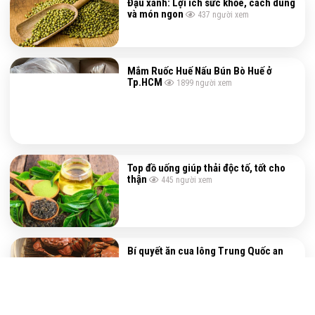
Đậu xanh: Lợi ích sức khỏe, cách dùng
và món ngon
437
người xem
Mắm Ruốc Huế Nấu Bún Bò Huế ở
Tp.HCM
1899
người xem
Top đồ uống giúp thải độc tố, tốt cho
thận
445
người xem
Bí quyết ăn cua lông Trung Quốc an
toàn sức khỏe
460
người xem