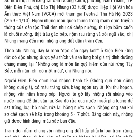
Sở hữu một nhà hàng tại bản Noong Chứn, phường Nam Thanh, TP
Điện Biên Phủ, chị Đào Thị Nhung (33 tuổi) được Hiệp Hội Văn hóa
Ẩm thực Việt Nam (VCCA) mời tham gia Festival Thu Hà Nội 2023
(29/9 - 1/10). Ngoài những món quen thuộc trong mâm cơm truyền
thống của dân tộc Thái đen như cá chép nướng, thịt lợn băm cuốn
lá chuối nướng, thịt trâu gác bếp, nộm rau rừng và xôi ngũ sắc, chị
Nhung mang đến món nhộng ong đất dầm trám đen.
Theo chị Nhung, đây là món "đặc sản ngày lạnh" ở Điện Biên. Ong
đất có độc nhưng được yêu thích và săn lùng bởi giá trị dinh dưỡng
chúng mang lại. "Nhộng ong là món ăn quý hiếm của núi rừng Tây
Bắc, mỗi năm chỉ có một mùa", chị Nhung nói.
Người Điện Biên chọn loại nhộng bánh tẻ (không quá non cũng
không quá già), có màu trắng sữa, bằng ngón tay út. Khi thu hoạch,
nhộng vẫn nằm trong sáp. Người ta gỡ lấy nhộng rồi nhúng vào
nước nóng để thịt săn lại. Sau đó rửa qua nước muối pha loãng để
sát trùng, loại bỏ nhớt, rửa lại bằng nước sạch. Nhộng ong sau khi
sơ chế sạch sẽ hấp trong khoảng 5 - 7 phút. Bằng cách này, nhộng
giữ được hình dáng, màu sắc ban đầu.
Trám đen dầm chung với nhộng ong đất hấp phải là loại trám rừng,