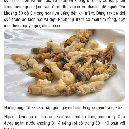
quả nhỏ, thon về hai đầu, vỏ nhẵn và không bị đốm, có lớp phấn
trắng bên ngoài. Quả trám được thả vào nước đun sôi để nguội đến
khoảng 50 độ C trong hơn nửa tiếng đến khi mềm. Dùng tay bẻ đôi
quả trám để tách hạt và thịt. Phần thịt trám có màu tím hồng, dậy
mùi thơm ngậy ngậy, chua chua.
Nhộng ong đất sau khi hấp giữ nguyên hình dáng và màu trắng sữa.
Nguyên liệu nấu xôi là gạo nếp nương, hạt to, tròn, căng mẩy. Gạo
được ngâm nước khoảng 3 - 4 tiếng rồi đồ trong 30 - 40 phút với