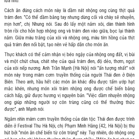
lửa nhỏ.
Cách ăn đúng cách món này là dầm nát nhộng ong cùng thịt quả
trám đen. "Có thể dầm bằng tay nhưng dùng cối và chày sẽ nhuyễn,
mịn hơn", chị Nhung nói. Sau đó lấy một nắm xôi, dàn thành hình
tròn rồi cho hỗn hợp nhộng ong và trám đen vào giữa, bọc lại thành
nắm. Giữa màu trắng của xôi và nhộng ong, màu tím hồng của thịt
quả trám đen nổi bật, tạo nên vẻ hấp dẫn cho món ăn.
Thực khách có thể cảm nhận vị béo ngậy của nhộng ong đất, vị bùi
và một chút chua, chát nhẹ của quả trám đen, độ dẻo, thơm, ngọt
của xôi nếp nương. Anh Trần Mạnh (Hà Nội) nói "ấn tượng nhất" với
món này trong mâm cơm truyền thống của người Thái đen ở Điện
Biên. Theo anh, hầu hết các món ăn khác đều được tẩm ướp hạt
mắc khén, nhưng món xôi trám nhộng ong được chế biến bằng
cách hấp, giữ được hương vị nguyên bản. "Việc dầm nhuyễn nhộng
ong giúp những người sợ côn trùng cũng có thể thưởng thức
được", anh Mạnh nói.
Ngắm nhìn mâm cơm truyền thống của dân tộc Thái đen được trình
diễn ở Festival Thu Hà Nội, chị Phạm Minh Hằng (42, Hà Nội) bị thu
hút bởi "món ăn chế biến từ côn trùng" này. Tuy nhiên, do nhộng ong