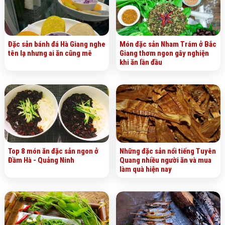
Đặc sản bánh đá Hà Giang nghe
Món đặc sản Nham Trám ở Bắc
tên lạ nhưng ai ăn cũng mê
Giang thơm ngon gây nghiện
khi ăn lần đầu
Top 8 món ăn đặc sản ngon ở
Những đặc sản nổi tiếng Tuyên
Đầm Hà - Quảng Ninh
Quang nhiều người ăn và mua
làm quà hiện nay