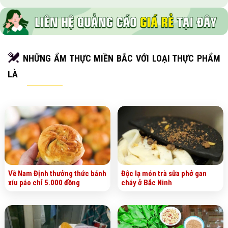
NHỮNG ẨM THỰC MIỀN BẮC VỚI LOẠI THỰC PHẨM
LÀ
Về Nam Định thưởng thức bánh
Độc lạ món trà sữa phở gan
xíu páo chỉ 5.000 đồng
cháy ở Bắc Ninh