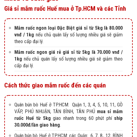
Giá sỉ mắm ruốc Huế mua ở Tp.HCM và các Tỉnh
Mắm ruốc ngon loại Đặc Biệt giá sỉ từ 5kg là 80.000
vnđ / 1kg
nếu chủ quán lấy số lượng nhiều giá sẽ giảm
theo cấp đại lý.
Mắm ruốc ngon giá rẻ giá sỉ từ 5kg là 70.000 vnđ /
1kg
nếu chủ quán lấy số lượng nhiều giá sẽ giảm theo
cấp đại lý.
Cách thức giao mắm ruốc đến các quán
Quán bún bò Huế ở TP.HCM: Quận 1, 3, 4, 5, 10, 11, GÒ
VẤP, PHÚ NHUẬN, TÂN BÌNH, TÂN PHÚ
mua sỉ mắm
ruốc Huế từ 5kg
giao nhanh trong 60 phút phí
ship
30.000đ/lần giao hàng
.
Quán bún bò Huế ở TP.HCM: các Quận: 6, 7, 8,, 12, BÌNH