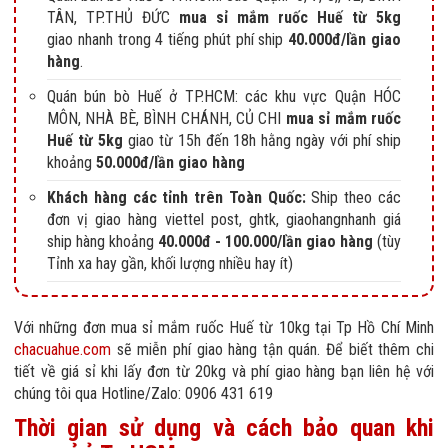
TÂN, TP.THỦ ĐỨC
mua sỉ mắm ruốc Huế từ 5kg
giao nhanh trong 4 tiếng phút phí ship
40.000đ/lần giao
hàng
.
Quán bún bò Huế ở TP.HCM: các khu vực Quận HÓC
MÔN, NHÀ BÈ, BÌNH CHÁNH, CỦ CHI
mua sỉ mắm ruốc
Huế từ 5kg
giao từ 15h đến 18h hằng ngày với phí ship
khoảng
50.000đ/lần giao hàng
Khách hàng các tỉnh trên Toàn Quốc:
Ship theo các
đơn vị giao hàng viettel post, ghtk, giaohangnhanh giá
ship hàng khoảng
40.000đ - 100.000/lần giao hàng
(tùy
Tỉnh xa hay gần, khối lượng nhiều hay ít)
Với những đơn mua sỉ mắm ruốc Huế từ 10kg tại Tp Hồ Chí Minh
chacuahue.com
sẽ miễn phí giao hàng tận quán. Để biết thêm chi
tiết về giá sỉ khi lấy đơn từ 20kg và phí giao hàng bạn liên hệ với
chúng tôi qua Hotline/Zalo: 0906 431 619
Thời gian sử dụng và cách bảo quan khi