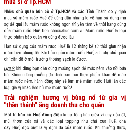
mua sỉ ở Tp.HCM
Nhiều
chủ quán bún bò ở Tp.HCM
và các Tỉnh Thành có ý định
mua sủ mắm ruốc Huế để dùng dần nhưng lo về hạn sử dụng mà
sợ để quá lâu mắm ruốc không ngon thì yên tâm về thời hạng dùng
của mắm ruốc Huế bên chacuahue.com ạ! Mắm ruốc Huế là loại
thực phẩm bảo quản và dùng được lâu.
Hạn sử dụng của mắm ruốc Huế là 12 tháng kể từ thời gian nhận
mắm bên chúng tối. Khi bảo quản mắm ruốc Huế, anh chị chủ quán
chỉ cần để ở môi trường thoáng sạch là đươc.
Lựu ý:
khi dùng bạn cần dùng muỗng sạch để múc nêm vào nồi bún
bò. Không dùng muỗng đã dính các loại thực phẩm khác để múc
mắm ruốc nêm, hành động này sẽ làm mẻ mắm ruốc Huế lẫn các
loại gia vị khác làm hử mẻ mắm ruốc!
Trải nghiệm hương vị bùng nổ từ gia vị
"thần thánh" ăng doanh thu cho quán
Một tô
bún bò Huế đúng điệu
là sự tổng hòa giữa vị cay của ớt,
mùi thơm của sả và các loại topping như chả cua Huế, chả
cây Huế, đặc biệt là vị đậm đà của mắm ruốc. Khi thưởng thức,