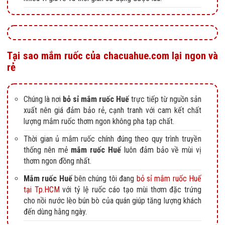
Tại sao mắm ruốc của chacuahue.com lại ngon và
rẻ
Chúng là nơi
bỏ sỉ mắm ruốc Huế
trực tiếp từ nguồn sản
xuất nên giá đảm bảo rẻ, cạnh tranh với cam kết chất
lượng mắm ruốc thơm ngon không pha tạp chất.
Thời gian ủ mắm ruốc chính đúng theo quy trình truyền
thống nên mẻ
mắm ruốc Huế
luôn đảm bảo về mùi vị
thơm ngon đồng nhất.
Mắm ruốc Huế
bên chúng tôi đang
bỏ sỉ mắm ruốc Huế
tại Tp.HCM
với tỷ lệ ruốc cáo tạo mùi thơm đặc trứng
cho nồi nước lèo bún bò của quán giúp tăng lượng khách
đến dùng hằng ngày.