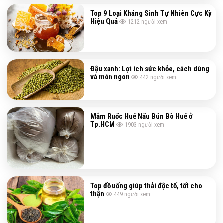
Top 9 Loại Kháng Sinh Tự Nhiên Cực Kỳ
Hiệu Quả
1212
người xem
Đậu xanh: Lợi ích sức khỏe, cách dùng
và món ngon
442
người xem
Mắm Ruốc Huế Nấu Bún Bò Huế ở
Tp.HCM
1903
người xem
Top đồ uống giúp thải độc tố, tốt cho
thận
449
người xem