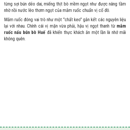
từng sợi bún dẻo dai, miếng thịt bò mềm ngọt như được nâng tầm
nhờ nồi nước lèo thơm ngọt của mắm ruốc chuẩn vị cố đô.
Mắm ruốc đóng vai trò như một "chất keo" gắn kết các nguyên liệu
lại với nhau. Chính cái vị mặn vừa phải, hậu vị ngọt thanh từ
mắm
ruốc nấu bún bò Huế
đã khiến thực khách ăn một lần là nhớ mãi
không quên.