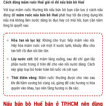
Cách dùng mắm ruốc Huế giá rẻ để nấu bún bò Huế
Với loại mắm ruốc thường khi nấu bún bò bạn cần lưu ý cách nấu
đúng để
mắm ruốc nấu bún bò Huế
phát huy tối đa công dụng khi
nấu mà không làm nước dùng bị đục hay có mùi hôi, bạn cần nằm
lòng bí quyết sau:
Hòa tan và lọc kỹ:
Không cho trực tiếp mắm vào nồi.
Hãy hòa mắm ruốc với một ít nước lạnh, khuấy đều cho
tan hết rồi đun sôi lăn tăn.
Lấy nước cốt:
Để mắm lắng xuống, sau đó chỉ gạn lấy
phần nước trong ở trên để cho vào nồi nước dùng. Cách
này giúp loại bỏ hoàn toàn bã ruốc và cát sạn.
Thời điểm vàng:
Mắm ruốc thường được cho vào sau
khi đã hầm xương bò cùng sả, gừng để các hương vị hòa
quyện vào nhau, tạo nên tầng hương vị đa sắc.
Nấu bún bò Huế bán ở TP.HCM nên dùng