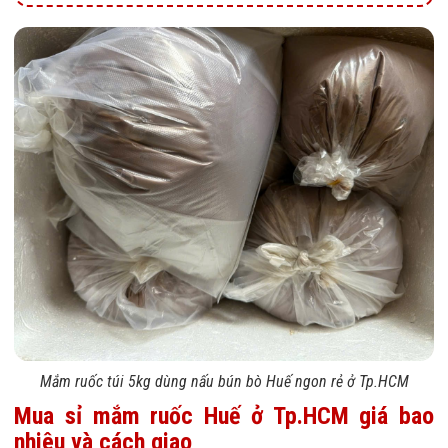
Mắm ruốc túi 5kg dùng nấu bún bò Huế ngon rẻ ở Tp.HCM
Mua sỉ mắm ruốc Huế ở Tp.HCM giá bao
nhiêu và cách giao