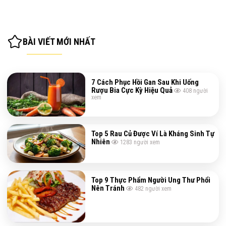
BÀI VIẾT MỚI NHẤT
7 Cách Phục Hồi Gan Sau Khi Uống
Rượu Bia Cực Kỳ Hiệu Quả
408
người
xem
Top 5 Rau Củ Được Ví Là Kháng Sinh Tự
Nhiên
1283
người xem
Top 9 Thực Phẩm Người Ung Thư Phổi
Nên Tránh
482
người xem