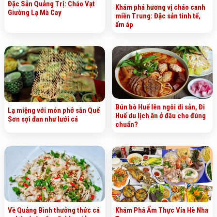
Đặc Sản Quảng Trị: Cháo Vạt
Khám phá hương vị cháo canh
Giường Lạ Mà Cay
miền Trung: Đặc sản tinh tế,
ấm áp
Bún bò Huế lên ngôi di sản, Đi
Lạ miệng với món phở sắn Quế
Huế du lịch ăn ở đâu cho đúng
Sơn sợi đan như lưới cá
chuẩn?
Về Quảng Bình thưởng thức cá
Khám Phá Ẩm Thực Vỉa Hè Nha