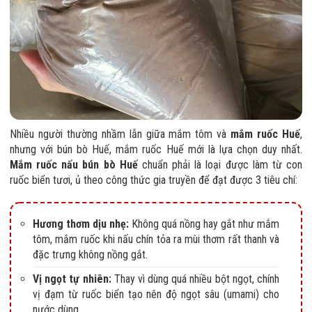
Nhiều người thường nhầm lẫn giữa mắm tôm và
mắm ruốc Huế
,
nhưng với bún bò Huế, mắm ruốc Huế mới là lựa chọn duy nhất.
Mắm ruốc nấu bún bò Huế
chuẩn phải là loại được làm từ con
ruốc biển tươi, ủ theo công thức gia truyền để đạt được 3 tiêu chí:
Hương thơm dịu nhẹ:
Không quá nồng hay gắt như mắm
tôm, mắm ruốc khi nấu chín tỏa ra mùi thơm rất thanh và
đặc trưng không nồng gắt.
Vị ngọt tự nhiên:
Thay vì dùng quá nhiều bột ngọt, chính
vị đạm từ ruốc biển tạo nên độ ngọt sâu (umami) cho
nước dùng.