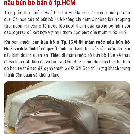
nấu bún bò bán ở tp.HCM
Trong ẩm thực miền Huế, bún bò Huế lá món ăn mà ai cũng đã ăn
qua. Cái hồn của tô bún bò Huê không chỉ nằm ở những loại topping
tươi ngon mà còn ở tô nước lèo ngọt thanh của xương bò hấm với
các loại rau củ kết hợp vợi mùi thơm đặc biệt của mắm ruốc Huế.
Khi bạn muốn
bán bún bò ở Tp.HCM
thì
mắm ruốc nấu bún bò
Huế
chính là "linh hồn" quyết định sự thành bại của nồi nước lèo khi
nấu kinh doanh quán ăn. Thiếu đi mắm ruốc, tô bún bò Huế sẽ mất
đi cái hồn cốt đậm đà và tạo ra điểm đặc trưng du quán bún bò bạn
có bán rẻ thế nào để cạnh tranh ở đất Sài Gòn thì lượng khách trung
thành đến quán sẽ không tăng.