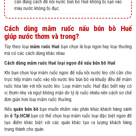
cần đúng cách để nồi nước bún bò Huế không bị sạn vào
màu nước không bị đục.
Cách dùng mắm ruốc nấu bún bò Huế
giúp nước thơm và trong?
Tùy theo loại
mắm ruốc Huế
bạn chọn là loại ngon hay loại thường
má có các cách dùng khác nhau
Cách dùng mắm ruốc Huế loại ngon để nấu bún bò Huế
Khi bạn chọn loại mắm ruốc ngon để nấu nồi nước lèo chỉ cần cho
trực tiếp mắm ruốc vào nồi nước lèo bún bò và khuấy đều để mắm
ruốc hòa tán với nồi nước lèo. Loại mắm ruốc Huế đặc biết này có
vị thơm nhẹ và ngọt không mặn do tỷ lệ ruốc nhiêu nên cách sơ chế
đơn giản hơn loại mắm ruốc thường.
Nếu
quán bún bò
bạn muốn nhấm vào phân khúc khách hàng sành
ăn
ở Tp.HCM
bạn có thể chọn loại mắm ruốc loại đặc biệt ngon để
tạo điểm khác biệt với các quán khác tạo ra lượng khách hàng
trung thành cho quán.