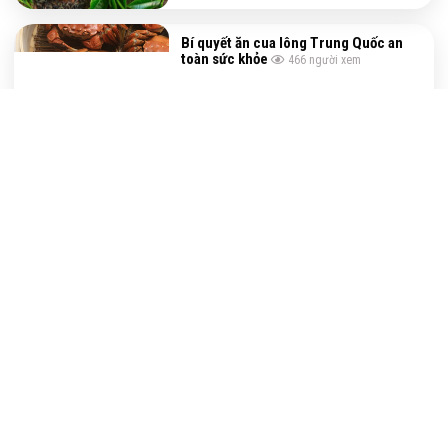
Bí quyết ăn cua lông Trung Quốc an
toàn sức khỏe
466
người xem