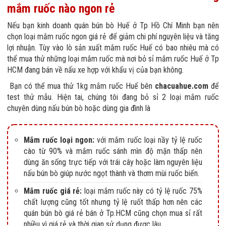
mắm ruốc nào ngon rẻ
Nếu bạn kinh doanh quán bún bò Huế ở Tp Hồ Chí Minh bạn nên
chọn loại mắm ruốc ngon giá rẻ để giảm chi phí nguyên liệu và tăng
lợi nhuận. Tùy vào lò sản xuất mắm ruốc Huế có bao nhiêu mà có
thể mua thử những loại mắm ruốc mà nơi bỏ sỉ mắm ruốc Huế ở Tp
HCM đang bán về nấu xe hợp với khẩu vị của bạn không.
Bạn có thể mua thử 1kg mắm ruốc Huế bên
chacuahue.com
để
test thử mẫu. Hiện tai, chúng tôi đang bỏ sỉ 2 loại mắm ruốc
chuyên dùng nấu bún bò hoặc dùng gia đình là
Mắm ruốc loại ngon:
với mắm ruốc loại nầy tỷ lệ ruốc
cào từ 90% và mắm ruốc sánh mìn độ mặn thấp nên
dùng ăn sống trực tiếp với trái cây hoặc làm nguyên liệu
nấu bún bò giúp nước ngọt thành và thơm mùi ruốc biển.
Mắm ruốc giá rẻ:
loại mắm ruốc này có tỷ lệ ruốc 75%
chất lượng cũng tốt nhưng tỷ lệ ruốt thấp hơn nên các
quán bún bò giá rẻ bán ở Tp.HCM cũng chọn mua sỉ rất
nhiều vì giá rẻ và thời gian sử dụng được lâu.