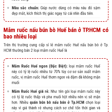
Màu sắc chuẩn:
Giúp nước dùng có màu nâu đỏ sậm
đẹp mắt, kích thích thị giác ngay từ cái nhìn đầu tiên.
Mắm ruốc nấu bún bò Huế bán ở TP.HCM có
bao nhiêu loại
Trên thị trường cung cấp sỉ lẻ mắm ruốc Huế nấu bún bò ở Tp.
HCM thường bán 2 loại mắm ruốc Huế là
Mắm Ruốc Huế ngon (Đặc Biệt):
loại mắm ruốc Huế
này có tỷ lệ ruốc nhiều từ 70% tùy cơ sơ sản xuất mắm
ruốc, vị mắm ruốc Huế thơm ngon và đậm đà không mặn
muối
Mắm Ruốc Huế giá rẻ:
Như tên gòi loại mắm ruốc này
có tỷ lệ ruốc thấp và pha muối hột nhiều nên vị sẽ mặn
hơn. Nhiều
quán bún bò nấu bán ở Tp.HCM
chọn loại
này vì giá thành rẻ nhưng cách sơ chế tốn thời gian và