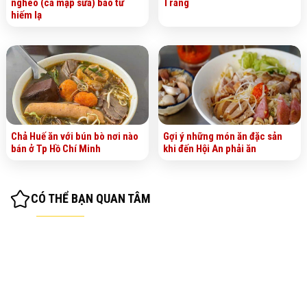
nghéo (cá mập sữa) bao tử
Trang
hiếm lạ
Chả Huế ăn với bún bò nơi nào
Gợi ý những món ăn đặc sản
bán ở Tp Hồ Chí Minh
khi đến Hội An phải ăn
CÓ THỂ BẠN QUAN TÂM