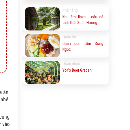
Nhà hàng
Khu ẩm thực - câu cá
sinh thái Xuân Hương
Quán ăn
Quán cơm tấm Song
Ngọc
Quán nhậu
YoYo Beer Graden
a ăn.
 nhé.
 cùng
y vào