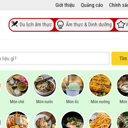
Giới thiệu
Quảng cáo
Chính sá
Du lịch ẩm thực
Ẩm thực & Dinh dưỡng
V
Tìm
Món chè
Món nước
Món ốc
Món nướng
Món 