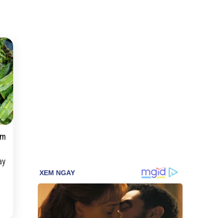
ấm
ay