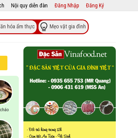
ch
Nội quy diễn đàn
Đăng Nhập
Đăng Ký
ăn hóa ẩm thực
Mẹo vặt gia đình
cháo