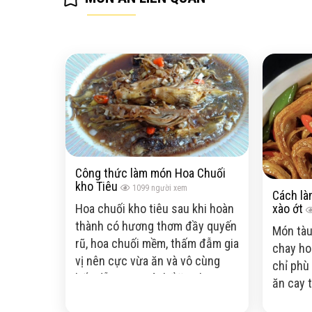
Công thức làm món Hoa Chuối
kho Tiêu
1099
người xem
Cách là
xào ớt
Hoa chuối kho tiêu sau khi hoàn
thành có hương thơm đầy quyến
Món tàu
rũ, hoa chuối mềm, thấm đẫm gia
chay h
vị nên cực vừa ăn và vô cùng
chỉ phù
hấp dẫn. Bạn có thể ăn chung
ăn cay t
món xào này với cơm nóng sẽ rất