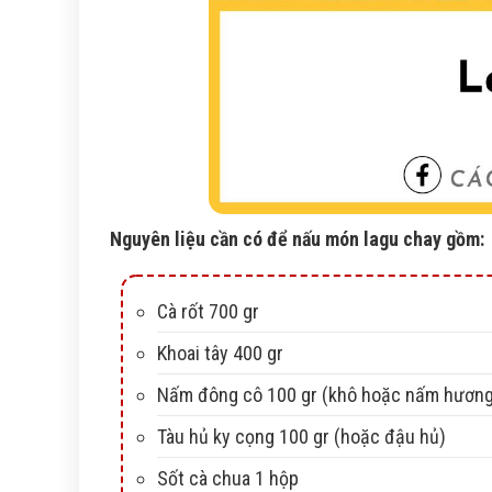
Nguyên liệu cần có để nấu món lagu chay gồm:
Cà rốt 700 gr
Khoai tây 400 gr
Nấm đông cô 100 gr (khô hoặc nấm hương
Tàu hủ ky cọng 100 gr (hoặc đậu hủ)
Sốt cà chua 1 hộp