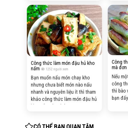
hợp và chắc chắn sẽ là món ăn
khoái khẩu của gia đình bạn nhé.
Công th
Công thức làm món đậu hủ kho
mà đơn 
nấm
1252
người xem
Nếu một
Bạn muốn nấu món chay kho
công th
nhưng chưa biết món nào nấu
thì bào 
nhanh và nguyên liệu ít thì tham
bạn đấ
khảo công thức làm món đậu hủ
kho nấm này nhé
CÓ THỂ BẠN QUAN TÂM