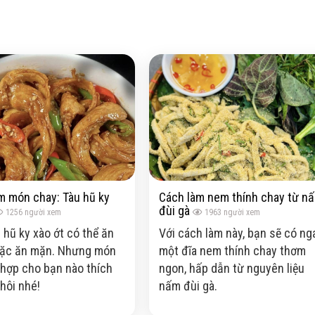
m món chay: Tàu hũ ky
Cách làm nem thính chay từ n
đùi gà
1256
người xem
1963
người xem
 hũ ky xào ớt có thể ăn
Với cách làm này, bạn sẽ có ng
oặc ăn mặn. Nhưng món
một đĩa nem thính chay thơm
 hợp cho bạn nào thích
ngon, hấp dẫn từ nguyên liệu
hôi nhé!
nấm đùi gà.