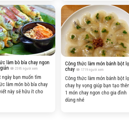
ức làm bò bía chay ngon
Công thức làm món bánh bột l
giản
chay
2595
người xem
1719
người xem
 ngày bạn muốn tìm
Công thức làm món bánh bột l
ức làm món bò bía chay
chay hy vọng giúp bạn tạo thê
viết này sẽ hữu ít cho
1 món chay ngon cho gia đình
y
dùng nhé