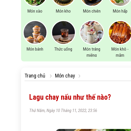
Món xào
Món kho
Món chiên
Món hấp
Món bánh
Thức uống
Món tráng
Món khô -
miệng
mắm
Trang chủ
Món chay
Lagu chay nấu như thế nào?
Thứ Năm, Ngày 10 Tháng 11, 2022, 23:56