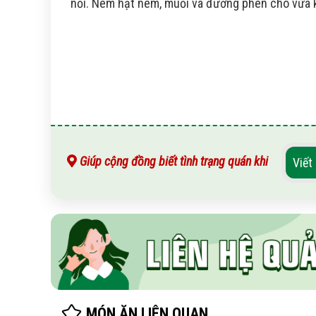
nồi. Nêm hạt nêm, muối và đường phèn cho vừa khẩ
Giúp cộng đồng biết tình trạng quán khi
Viết
MÓN ĂN LIÊN QUAN