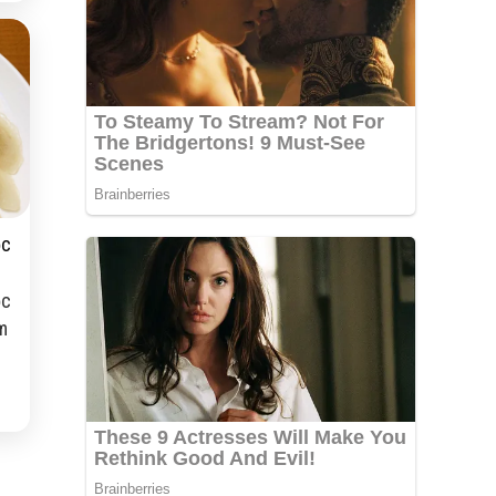
ọc
ọc
m