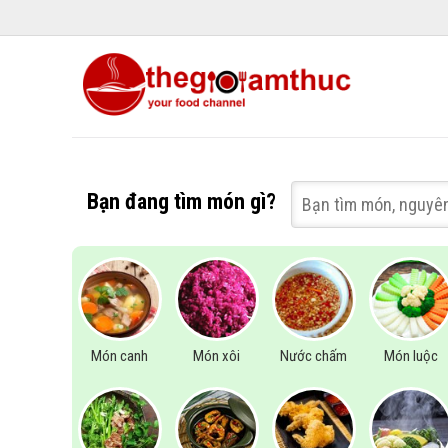
Bạn đang tìm món gì?
Món canh
Món xôi
Nước chấm
Món luộc