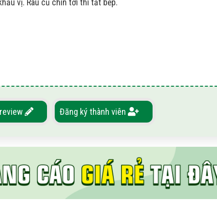
u vị. Rau củ chín tới thì tắt bếp.
 review
Đăng ký thành viên