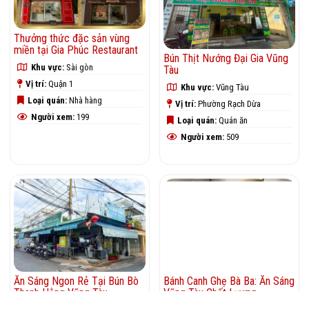
Thưởng thức đặc sản vùng
miền tại Gia Phúc Restaurant
Bún Thịt Nướng Đại Gia Vũng
Khu vực:
Sài gòn
Tàu
Vị trí:
Quận 1
Khu vực:
Vũng Tàu
Loại quán:
Nhà hàng
Vị trí:
Phường Rạch Dừa
Người xem:
199
Loại quán:
Quán ăn
Người xem:
509
Ăn Sáng Ngon Rẻ Tại Bún Bò
Bánh Canh Ghẹ Bà Ba: Ăn Sáng
Thanh Hằng Vũng Tàu
Vũng Tàu Chất Lượng