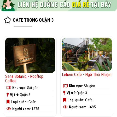
CAFE TRONG QUẬN 3
Léhem Cafe - Ngô Thời Nhiệm
Sena Botanic - Rooftop
Coffee
Khu vực:
Sài gòn
Khu vực:
Sài gòn
Vị trí:
Quận 3
Vị trí:
Quận 3
Loại quán:
Cafe
Loại quán:
Cafe
Người xem:
1695
Người xem:
1375