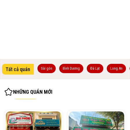
Tất cả quán
Sài gòn
Bình Dương
Đà Lạt
Long An
NHỮNG QUÁN MỚI