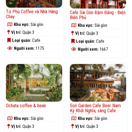
Tứ Phủ Coffee và Nhà Hàng
Cafe Sài Gòn Đậm Đắng - Điện
Chay
Biên Phủ
Khu vực:
Sài gòn
Khu vực:
Sài gòn
Vị trí:
Quận 3
Vị trí:
Quận 3
Loại quán:
Cafe
Loại quán:
Cafe
Người xem:
1175
Người xem:
1667
Ochata coffee & bean
Sori Garden Cafe Beer Nam
Kỳ Khởi Nghĩa, sáng Cafe
Chiều Lai Rai
Khu vực:
Sài gòn
Khu vực:
Sài gòn
Vị trí:
Quận 3
Vị trí:
Quận 3