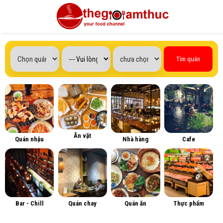
Tìm quán
Ăn vặt
Quán nhậu
Nhà hàng
Cafe
Bar - Chill
Quán chay
Quán ăn
Thực phẩm