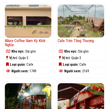
Allure Coffee Nam Kỳ Khởi
Cafe Trên Tầng Thượng
Nghĩa
Khu vực:
Sài gòn
Khu vực:
Sài gòn
Vị trí:
Quận 3
Vị trí:
Quận 3
Loại quán:
Cafe
Loại quán:
Cafe
Người xem:
1749
Người xem:
2169