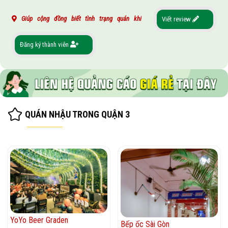
Giúp cộng đồng biết tình trạng quán khi
Viết review
Đăng ký thành viên
QUÁN NHẬU TRONG QUẬN 3
YoYo Beer Graden
Bếp ốc Sài Gòn