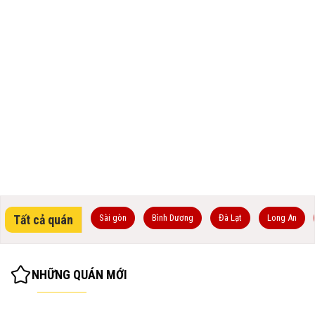
Tất cả quán
Sài gòn
Bình Dương
Đà Lạt
Long An
NHỮNG QUÁN MỚI