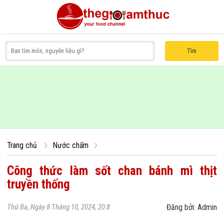
Tìm
Món canh
Món xôi
Nước chấm
Món luộc
Món chè
Món 
Trang chủ
Nước chấm
Công thức làm sốt chan bánh mì thịt
truyền thống
Thứ Ba, Ngày 8 Tháng 10, 2024, 20:8
Đăng bởi: Admin