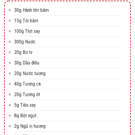
30g Hành tím băm
15g Tỏi băm
100g Thịt xay
300g Nước
20g Bơ tv
30g Dầu điều
20g Nước tương
40g Tương cà
20g Tương ớt
5g Tiêu xay
8g Bột ngọt
2g Ngũ vị hương