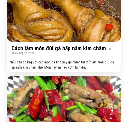
Cách làm món đùi gà hấp nấm kim châm
1044
người xem
Nếu bạn ngáng với các món gà khò hay gà chiên thì thử làm món đùi gà
hấp nấm kim châm nhé! Món này ăn hao cơm lắm đấy