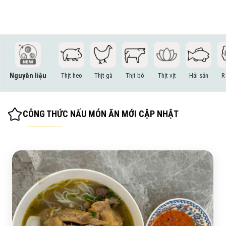
Nguyên liệu
Thịt heo
Thịt gà
Thịt bò
Thịt vịt
Hải sản
R
CÔNG THỨC NẤU MÓN ĂN MỚI CẬP NHẬT