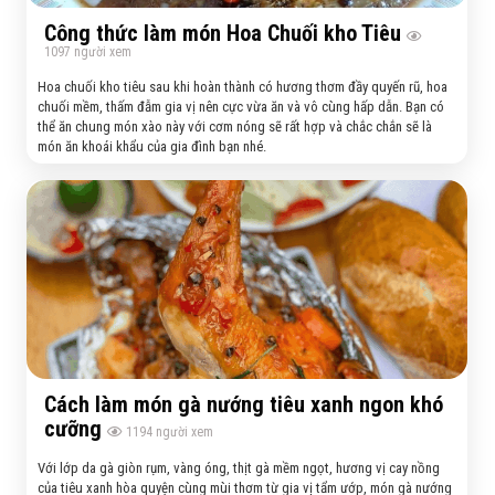
Công thức làm món Hoa Chuối kho Tiêu
1097
người xem
Hoa chuối kho tiêu sau khi hoàn thành có hương thơm đầy quyến rũ, hoa
chuối mềm, thấm đẫm gia vị nên cực vừa ăn và vô cùng hấp dẫn. Bạn có
thể ăn chung món xào này với cơm nóng sẽ rất hợp và chắc chắn sẽ là
món ăn khoái khẩu của gia đình bạn nhé.
Cách làm món gà nướng tiêu xanh ngon khó
cưỡng
1194
người xem
Với lớp da gà giòn rụm, vàng óng, thịt gà mềm ngọt, hương vị cay nồng
của tiêu xanh hòa quyện cùng mùi thơm từ gia vị tẩm ướp, món gà nướng