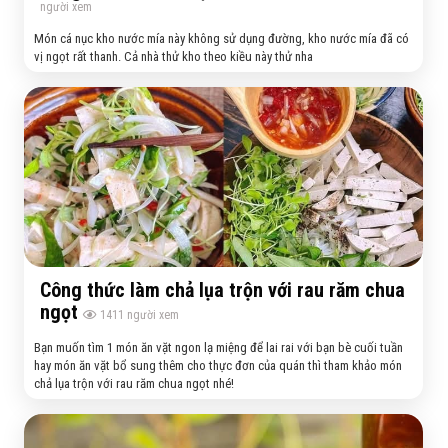
người xem
Món cá nục kho nước mía này không sử dụng đường, kho nước mía đã có
vị ngọt rất thanh. Cả nhà thử kho theo kiều này thử nha
Công thức làm chả lụa trộn với rau răm chua
ngọt
1411
người xem
Bạn muốn tìm 1 món ăn vặt ngon lạ miệng để lai rai với bạn bè cuối tuần
hay món ăn vặt bổ sung thêm cho thực đơn của quán thì tham khảo món
chả lụa trộn với rau răm chua ngọt nhé!