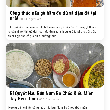
Công thức nấu gà hầm đu đủ sả đậm đà tại
nhà!
145
người xem
Thế giới ẩm thực chia sẽ chi tiết cách làm gà hầm đu đủ sả ngọt thanh,
chuẩn vị với thịt gà dai ngọt, đu đủ mát lành cùng đậu phụng bùi bùi,
thích hợp cho cả gia đình thưởng thức.
Bí Quyết Nấu Bún Num Bo Chóc Kiểu Miền
Tây Béo Thơm
185
người xem
Hướng dẫn chi tiết công thức nấu bún Num Bo Chóc (bún mắm