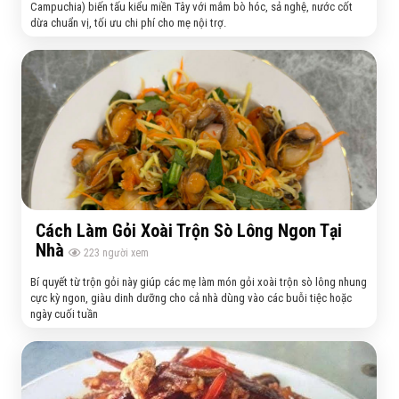
Campuchia) biến tấu kiểu miền Tây với mắm bò hóc, sả nghệ, nước cốt
dừa chuẩn vị, tối ưu chi phí cho mẹ nội trợ.
Cách Làm Gỏi Xoài Trộn Sò Lông Ngon Tại
Nhà
223
người xem
Bí quyết từ trộn gỏi này giúp các mẹ làm món gỏi xoài trộn sò lông nhung
cực kỳ ngon, giàu dinh dưỡng cho cả nhà dùng vào các buỗi tiệc hoặc
ngày cuối tuần