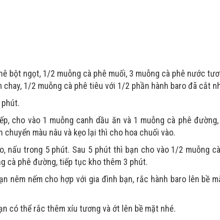
hê bột ngọt, 1/2 muỗng cà phê muối, 3 muỗng cà phê nước tươ
chay, 1/2 muỗng cà phê tiêu với 1/2 phần hành baro đã cắt n
 phút.
bếp, cho vào 1 muỗng canh dầu ăn và 1 muỗng cà phê đường,
n chuyển màu nâu và kẹo lại thì cho hoa chuối vào.
o, nấu trong 5 phút. Sau 5 phút thì bạn cho vào 1/2 muỗng c
 cà phê đường, tiếp tục kho thêm 3 phút.
bạn nêm nếm cho hợp với gia đình bạn, rắc hành baro lên bề m
n có thể rắc thêm xíu tương và ớt lên bề mặt nhé.