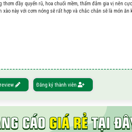
g thơm đầy quyến rũ, hoa chuối mềm, thấm đẫm gia vị nên cự
 xào này với cơm nóng sẽ rất hợp và chắc chắn sẽ là món ăn 
 review
Đăng ký thành viên