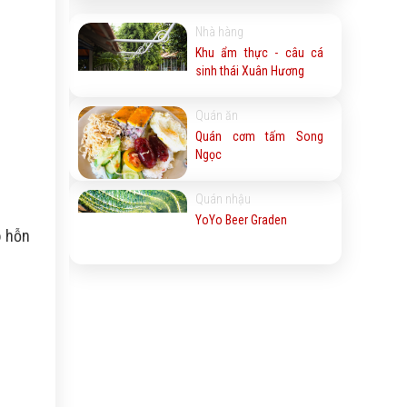
Nhà hàng
Khu ẩm thực - câu cá
sinh thái Xuân Hương
Quán ăn
Quán cơm tấm Song
Ngọc
Quán nhậu
YoYo Beer Graden
o hỗn