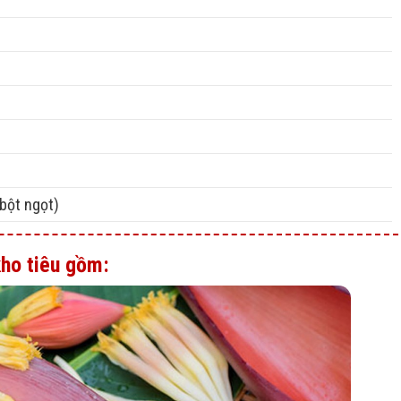
 bột ngọt)
ho tiêu gồm: