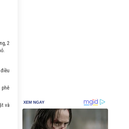
ng, 2
hỏ.
 điều
à phê
ặt và