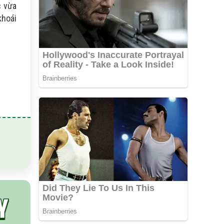
c vừa
khoái