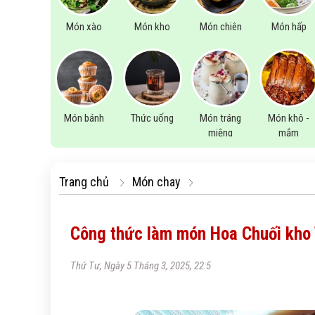
Món xào
Món kho
Món chiên
Món hấp
Món bánh
Thức uống
Món tráng
Món khô -
miệng
mắm
Trang chủ
Món chay
Công thức làm món Hoa Chuối kho 
Thứ Tư, Ngày 5 Tháng 3, 2025, 22:5