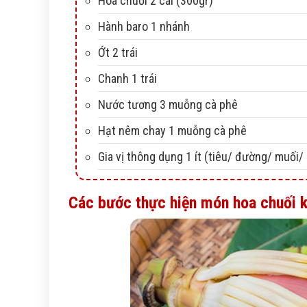
Hoa chuối 2 cái (300gr)
Hành baro 1 nhánh
Ớt 2 trái
Chanh 1 trái
Nước tương 3 muỗng cà phê
Hạt nêm chay 1 muỗng cà phê
Gia vị thông dụng 1 ít (tiêu/ đường/ muối/
Các bước thực hiện món hoa chuối k