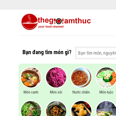
Bạn đang tìm món gì?
Món canh
Món xôi
Nước chấm
Món luộc