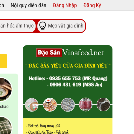
ch
Nội quy diễn đàn
Đăng Nhập
Đăng Ký
ăn hóa ẩm thực
Mẹo vặt gia đình
cháo