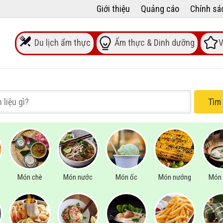
Giới thiệu
Quảng cáo
Chính sá
Du lịch ẩm thực
Ẩm thực & Dinh dưỡng
V
Tìm
Món chè
Món nước
Món ốc
Món nướng
Món 