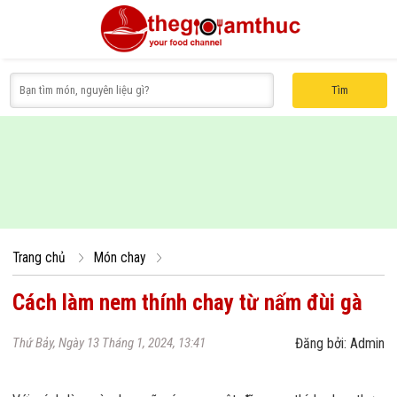
Tìm
Món canh
Món xôi
Nước chấm
Món luộc
Món chè
Món 
Trang chủ
Món chay
Cách làm nem thính chay từ nấm đùi gà
Thứ Bảy, Ngày 13 Tháng 1, 2024, 13:41
Đăng bởi: Admin