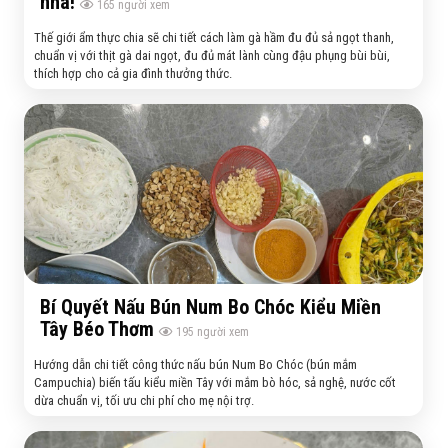
nhà!
165
người xem
Thế giới ẩm thực chia sẽ chi tiết cách làm gà hầm đu đủ sả ngọt thanh,
chuẩn vị với thịt gà dai ngọt, đu đủ mát lành cùng đậu phụng bùi bùi,
thích hợp cho cả gia đình thưởng thức.
Bí Quyết Nấu Bún Num Bo Chóc Kiểu Miền
Tây Béo Thơm
195
người xem
Hướng dẫn chi tiết công thức nấu bún Num Bo Chóc (bún mắm
Campuchia) biến tấu kiểu miền Tây với mắm bò hóc, sả nghệ, nước cốt
dừa chuẩn vị, tối ưu chi phí cho mẹ nội trợ.