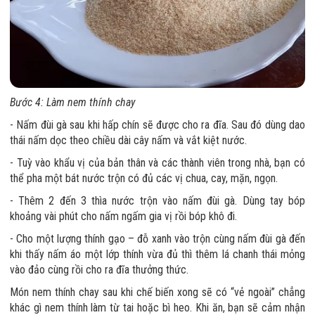
Bước 4: Làm nem thính chay
- Nấm đùi gà sau khi hấp chín sẽ được cho ra đĩa. Sau đó dùng dao
thái nấm dọc theo chiều dài cây nấm và vắt kiệt nước.
- Tuỳ vào khẩu vị của bản thân và các thành viên trong nhà, bạn có
thể pha một bát nước trộn có đủ các vị chua, cay, mặn, ngọn.
- Thêm 2 đến 3 thìa nước trộn vào nấm đùi gà. Dùng tay bóp
khoảng vài phút cho nấm ngấm gia vị rồi bóp khô đi.
- Cho một lượng thính gạo – đỗ xanh vào trộn cùng nấm đùi gà đến
khi thấy nấm áo một lớp thính vừa đủ thì thêm lá chanh thái mỏng
vào đảo cùng rồi cho ra đĩa thưởng thức.
Món nem thính chay sau khi chế biến xong sẽ có “vẻ ngoài” chẳng
khác gì nem thính làm từ tai hoặc bì heo. Khi ăn, bạn sẽ cảm nhận