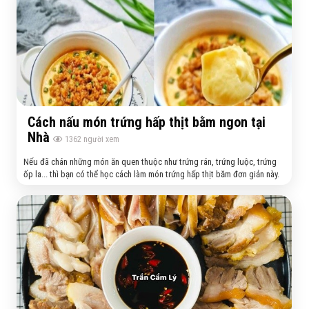
Cách nấu món trứng hấp thịt bằm ngon tại
Nhà
1362
người xem
Nếu đã chán những món ăn quen thuộc như trứng rán, trứng luộc, trứng
ốp la... thì bạn có thể học cách làm món trứng hấp thịt băm đơn giản này.