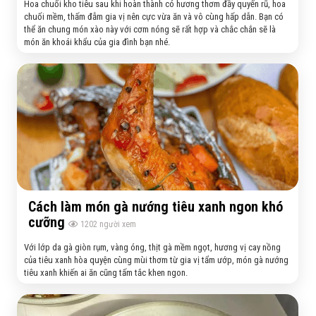
Hoa chuối kho tiêu sau khi hoàn thành có hương thơm đầy quyến rũ, hoa
chuối mềm, thấm đẫm gia vị nên cực vừa ăn và vô cùng hấp dẫn. Bạn có
thể ăn chung món xào này với cơm nóng sẽ rất hợp và chắc chắn sẽ là
món ăn khoái khẩu của gia đình bạn nhé.
Cách làm món gà nướng tiêu xanh ngon khó
cưỡng
1202
người xem
Với lớp da gà giòn rụm, vàng óng, thịt gà mềm ngọt, hương vị cay nồng
của tiêu xanh hòa quyện cùng mùi thơm từ gia vị tẩm ướp, món gà nướng
tiêu xanh khiến ai ăn cũng tấm tắc khen ngon.