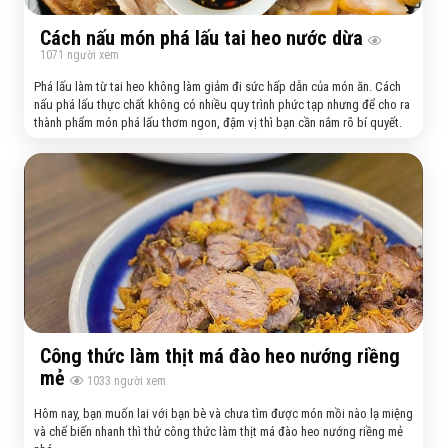
Cách nấu món phá lấu tai heo nước dừa
1071
người xem
Phá lấu làm từ tai heo không làm giảm đi sức hấp dẫn của món ăn. Cách
nấu phá lấu thực chất không có nhiều quy trình phức tạp nhưng để cho ra
thành phẩm món phá lấu thơm ngon, đậm vị thì bạn cần nắm rõ bí quyết.
Công thức làm thịt má đào heo nướng riềng
mẻ
1033
người xem
Hôm nay, bạn muốn lai với bạn bè và chưa tìm được món mồi nào lạ miệng
và chế biến nhanh thì thử công thức làm thịt má đào heo nướng riềng mẻ