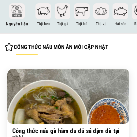
Nguyên liệu
Thịt heo
Thịt gà
Thịt bò
Thịt vịt
Hải sản
R
CÔNG THỨC NẤU MÓN ĂN MỚI CẬP NHẬT
Công thức nấu gà hầm đu đủ sả đậm đà tại