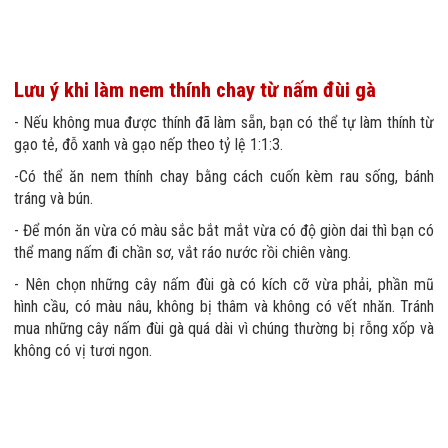
Lưu ý khi làm nem thính chay từ nấm đùi gà
- Nếu không mua được thính đã làm sẵn, bạn có thể tự làm thính từ
gạo tẻ, đỗ xanh và gạo nếp theo tỷ lệ 1:1:3.
-Có thể ăn nem thính chay bằng cách cuốn kèm rau sống, bánh
tráng và bún.
- Để món ăn vừa có màu sắc bắt mắt vừa có độ giòn dai thì bạn có
thể mang nấm đi chần sơ, vắt ráo nước rồi chiên vàng.
- Nên chọn những cây nấm đùi gà có kích cỡ vừa phải, phần mũ
hình cầu, có màu nâu, không bị thâm và không có vết nhăn. Tránh
mua những cây nấm đùi gà quá dài vì chúng thường bị rỗng xốp và
không có vị tươi ngon.