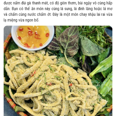
được nấm đùi gà thanh mát, có độ giòn thơm, bùi ngậy vô cùng hấp
dẫn. Bạn có thể ăn món này cùng lá sung, lá đinh lăng hoặc lá mơ
và chấm cùng nước chấm ớt. Đây là một món chay nhậu lai rai vừa
lạ miệng vừa ngon bổ.