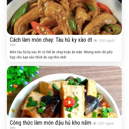
Cách làm món chay: Tàu hũ ky xào ớt
1263
người
xem
Món tàu hũ ky xào ớt có thể ăn chay hoặc ăn mặn. Nhưng món chỉ phù
hợp cho bạn nào thích ăn cay thôi nhé!
Công thức làm món đậu hủ kho nấm
1257
người
xem