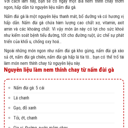
Với cách làm này, bạn sẽ có ngay một đĩa nem thính chay thơm
ngon, hấp dẫn từ nguyên liệu nấm đùi gà.
Nấm đùi gà là một nguyên liệu thanh mát, bổ dưỡng và có hương vị
hấp dẫn. Nấm đùi gà chứa hàm lượng cao chất xơ, vitamin, axit
amin và các khoáng chất. Vì vậy món ăn này có lợi cho sức khoẻ
như kiểm soát bệnh tiểu đường, tốt cho đường ruột, ức chế sự phát
triển của khối u, chống oxy hoá…
Ngoài những món ngon như nấm đùi gà kho gừng, nấm đùi gà xào
sả ớt, nấm đùi gà chiên, nấm đùi gà hấp lá tía tô… bạn có thể trổ tài
làm món nem thính chay từ nguyên liệu này.
Nguyên liệu làm nem thính chay từ nấm đùi gà
Nấm đùi gà: 5 cái
Lá chanh
Gạo, đỗ xanh
Tỏi, ớt, chanh
Gia vị: Đường, nước mắm chay