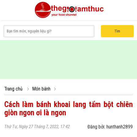
Tìm
Món canh
Món xôi
Nước chấm
Món luộc
Món chè
Món 
Trang chủ
Món bánh
Cách làm bánh khoai lang tẩm bột chiên
giòn ngon ơi là ngon
Thứ Tư, Ngày 27 Tháng 7, 2022, 17:42
Đăng bởi: hunthanh2899