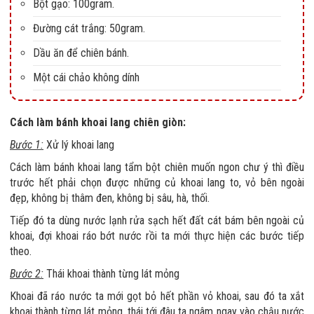
Bột gạo: 100gram.
Đường cát trắng: 50gram.
Dầu ăn để chiên bánh.
Một cái chảo không dính
Cách làm bánh khoai lang chiên giòn:
Bước 1:
Xử lý khoai lang
Cách làm bánh khoai lang tẩm bột chiên muốn ngon chư ý thì điều
trước hết phải chọn được những củ khoai lang to, vỏ bên ngoài
đẹp, không bị thâm đen, không bị sâu, hà, thối.
Tiếp đó ta dùng nước lạnh rửa sạch hết đất cát bám bên ngoài củ
khoai, đợi khoai ráo bớt nước rồi ta mới thực hiện các bước tiếp
theo.
Bước 2:
Thái khoai thành từng lát mỏng
Khoai đã ráo nước ta mới gọt bỏ hết phần vỏ khoai, sau đó ta xắt
khoai thành từng lát mỏng, thái tới đâu ta ngâm ngay vào chậu nước