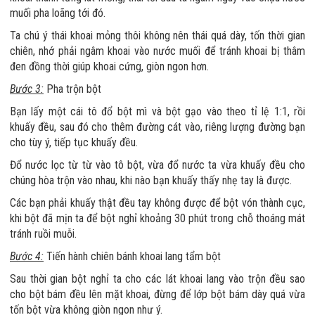
muối pha loãng tới đó.
Ta chú ý thái khoai mỏng thôi không nên thái quá dày, tốn thời gian
chiên, nhớ phải ngâm khoai vào nước muối để tránh khoai bị thâm
đen đồng thời giúp khoai cứng, giòn ngon hơn.
Bước 3:
Pha trộn bột
Bạn lấy một cái tô đổ bột mì và bột gạo vào theo tỉ lệ 1:1, rồi
khuấy đều, sau đó cho thêm đường cát vào, riêng lượng đường bạn
cho tùy ý, tiếp tục khuấy đều.
Đổ nước lọc từ từ vào tô bột, vừa đổ nước ta vừa khuấy đều cho
chúng hòa trộn vào nhau, khi nào bạn khuấy thấy nhẹ tay là được.
Các bạn phải khuấy thật đều tay không được để bột vón thành cục,
khi bột đã mịn ta để bột nghỉ khoảng 30 phút trong chỗ thoáng mát
tránh ruồi muỗi.
Bước 4:
Tiến hành chiên bánh khoai lang tẩm bột
Sau thời gian bột nghỉ ta cho các lát khoai lang vào trộn đều sao
cho bột bám đều lên mặt khoai, đừng để lớp bột bám dày quá vừa
tốn bột vừa không giòn ngon như ý.