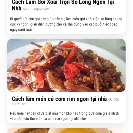
Cách Làm Gỏi Xoài Trộn Sò Lông Ngon Tại
Nhà
235
người xem
Bí quyết từ trộn gỏi này giúp các mẹ làm món gỏi xoài trộn sò lông nhung
cực kỳ ngon, giàu dinh dưỡng cho cả nhà dùng vào các buỗi tiệc hoặc
ngày cuối tuần
Cách làm món cá cơm rim ngon tại nhà
906
người xem
Nếu hôm nay bạn chưa biết nấu món kho nào trong bữa cơm gia đình thì
vào bếp nấu thử món cá cơm rim ngon tại nhà nhé!