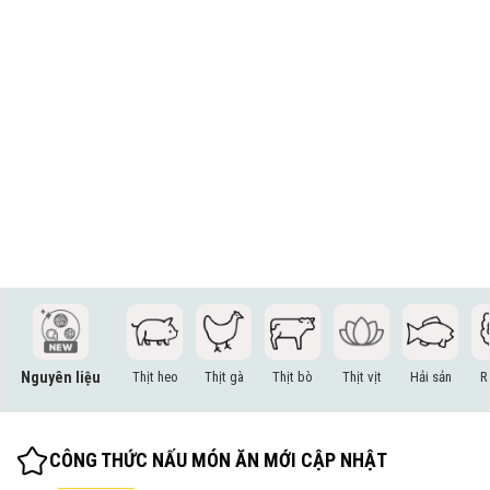
Nguyên liệu
Thịt heo
Thịt gà
Thịt bò
Thịt vịt
Hải sản
R
CÔNG THỨC NẤU MÓN ĂN MỚI CẬP NHẬT