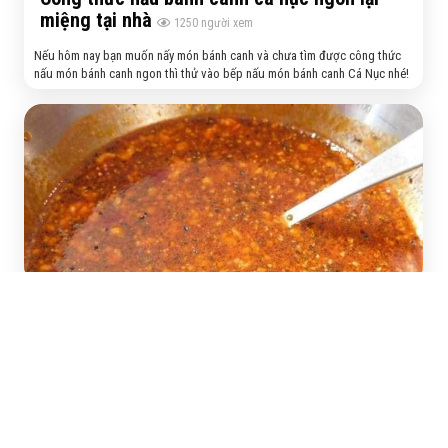
miệng tại nhà
1250
người xem
Nếu hôm nay bạn muốn nấy món bánh canh và chưa tìm được công thức
nấu món bánh canh ngon thì thử vào bếp nấu món bánh canh Cá Nục nhé!
Công thức làm sốt chan bánh mì thịt truyền
thống
1403
người xem
Nếu bạn đang mở quán bánh mì thịt muốn tìm công thức làm nước sốt
chan chuẩn vị truyền thống thì xem công thức làm sốt bánh mì thịt chuẩn
vị này nhé!