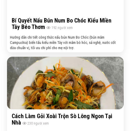
Bí Quyết Nấu Bún Num Bo Chóc Kiểu Miền
Tây Béo Thơm
192
người xem
Hướng dẫn chi tiết công thức nấu bún Num Bo Chóc (bún mắm
Campuchia) biến tấu kiểu miền Tây với mắm bò hóc, sả nghệ, nước cốt
dừa chuẩn vị, tối ưu chi phí cho mẹ nội trợ.
Cách Làm Gỏi Xoài Trộn Sò Lông Ngon Tại
Nhà
230
người xem