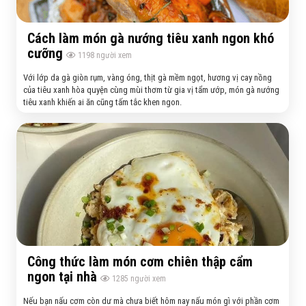
Cách làm món gà nướng tiêu xanh ngon khó
cưỡng
1198
người xem
Với lớp da gà giòn rụm, vàng óng, thịt gà mềm ngọt, hương vị cay nồng
của tiêu xanh hòa quyện cùng mùi thơm từ gia vị tẩm ướp, món gà nướng
tiêu xanh khiến ai ăn cũng tấm tắc khen ngon.
Công thức làm món cơm chiên thập cẩm
ngon tại nhà
1285
người xem
Nếu bạn nấu cơm còn dư mà chưa biết hôm nay nấu món gì với phần cơm