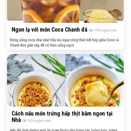
Ngon lạ với món Coca Chanh đá
1156
người xem
Đừng uống coca chai nữa! Hãy lưu ngay công thức kết hợp giữa Coca và
Chanh đơn giản này, để có thức uống ngon
Cách nấu món trứng hấp thịt bằm ngon tại
Nhà
1358
người xem
Nếu đã chán những món ăn quen thuộc như trứng rán, trứng luộc, trứng