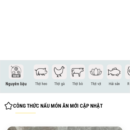
Nguyên liệu
Thịt heo
Thịt gà
Thịt bò
Thịt vịt
Hải sản
R
CÔNG THỨC NẤU MÓN ĂN MỚI CẬP NHẬT