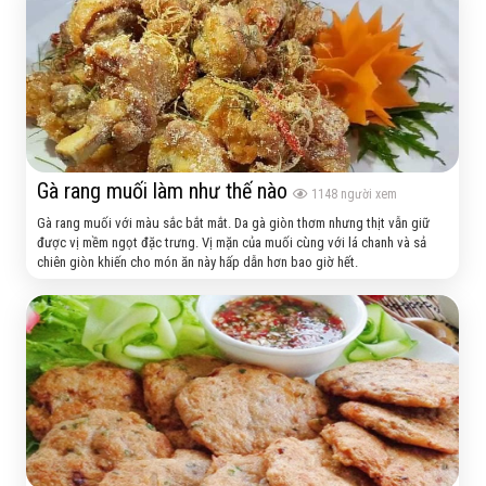
Gà rang muối làm như thế nào
1148
người xem
Gà rang muối với màu sắc bắt mắt. Da gà giòn thơm nhưng thịt vẫn giữ
được vị mềm ngọt đặc trưng. Vị mặn của muối cùng với lá chanh và sả
chiên giòn khiến cho món ăn này hấp dẫn hơn bao giờ hết.