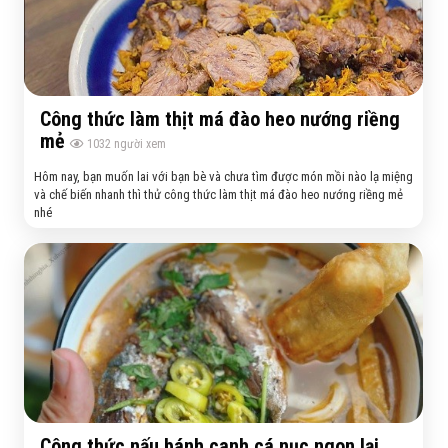
Công thức làm thịt má đào heo nướng riềng
mẻ
1032
người xem
Hôm nay, bạn muốn lai với bạn bè và chưa tìm được món mồi nào lạ miệng
và chế biến nhanh thì thử công thức làm thịt má đào heo nướng riềng mẻ
nhé
Công thức nấu bánh canh cá nục ngon lại