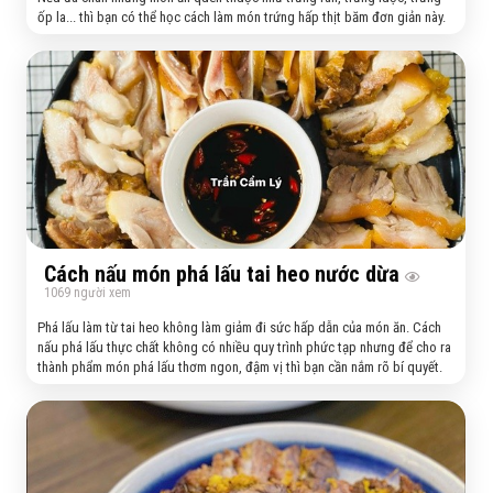
ốp la... thì bạn có thể học cách làm món trứng hấp thịt băm đơn giản này.
Cách nấu món phá lấu tai heo nước dừa
1069
người xem
Phá lấu làm từ tai heo không làm giảm đi sức hấp dẫn của món ăn. Cách
nấu phá lấu thực chất không có nhiều quy trình phức tạp nhưng để cho ra
thành phẩm món phá lấu thơm ngon, đậm vị thì bạn cần nắm rõ bí quyết.