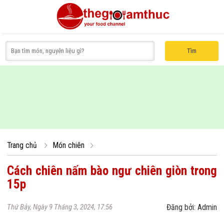
Tìm
Món canh
Món xôi
Nước chấm
Món luộc
Món chè
Món 
Trang chủ
Món chiên
Cách chiên nấm bào ngư chiên giòn trong
15p
Thứ Bảy, Ngày 9 Tháng 3, 2024, 17:56
Đăng bởi: Admin