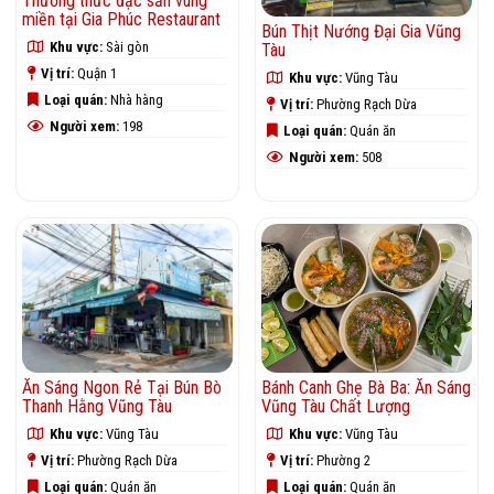
Thưởng thức đặc sản vùng
miền tại Gia Phúc Restaurant
Bún Thịt Nướng Đại Gia Vũng
Khu vực:
Sài gòn
Tàu
Vị trí:
Quận 1
Khu vực:
Vũng Tàu
Loại quán:
Nhà hàng
Vị trí:
Phường Rạch Dừa
Người xem:
198
Loại quán:
Quán ăn
Người xem:
508
Ăn Sáng Ngon Rẻ Tại Bún Bò
Bánh Canh Ghẹ Bà Ba: Ăn Sáng
Thanh Hằng Vũng Tàu
Vũng Tàu Chất Lượng
Khu vực:
Vũng Tàu
Khu vực:
Vũng Tàu
Vị trí:
Phường Rạch Dừa
Vị trí:
Phường 2
Loại quán:
Quán ăn
Loại quán:
Quán ăn