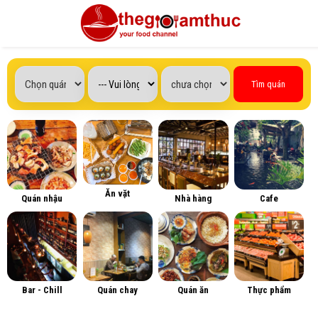
Tìm quán
Ăn vặt
Quán nhậu
Nhà hàng
Cafe
Bar - Chill
Quán chay
Quán ăn
Thực phẩm