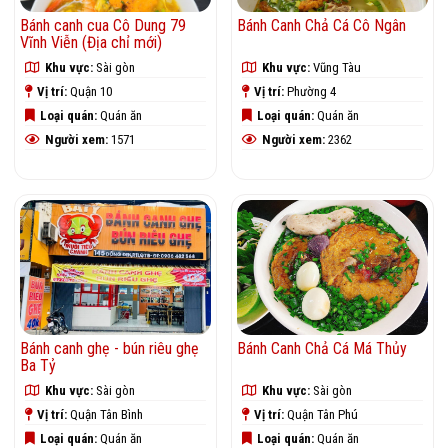
Bánh canh cua Cô Dung 79
Bánh Canh Chả Cá Cô Ngân
Vĩnh Viễn (Địa chỉ mới)
Khu vực:
Sài gòn
Khu vực:
Vũng Tàu
Vị trí:
Quận 10
Vị trí:
Phường 4
Loại quán:
Quán ăn
Loại quán:
Quán ăn
Người xem:
1571
Người xem:
2362
Bánh canh ghẹ - bún riêu ghẹ
Bánh Canh Chả Cá Má Thủy
Ba Tỷ
Khu vực:
Sài gòn
Khu vực:
Sài gòn
Vị trí:
Quận Tân Bình
Vị trí:
Quận Tân Phú
Loại quán:
Quán ăn
Loại quán:
Quán ăn