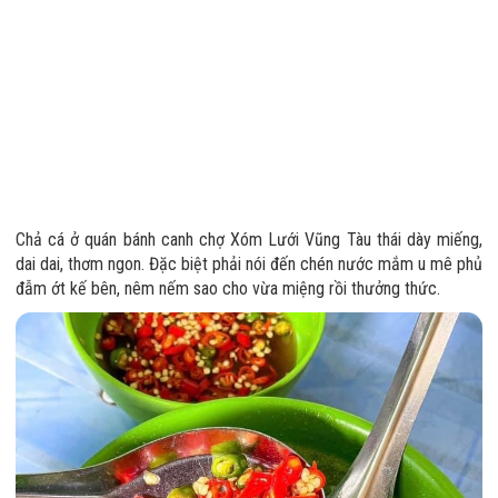
Chả cá ở quán bánh canh chợ Xóm Lưới Vũng Tàu thái dày miếng,
dai dai, thơm ngon. Đặc biệt phải nói đến chén nước mắm u mê phủ
đẫm ớt kế bên, nêm nếm sao cho vừa miệng rồi thưởng thức.