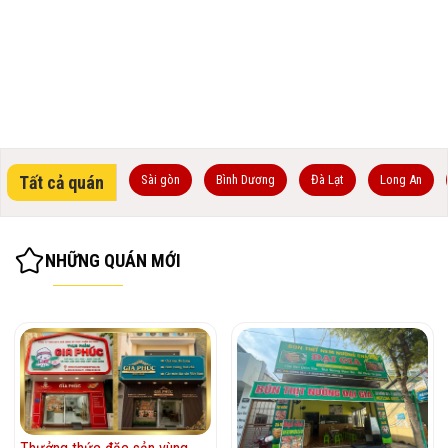
Tất cả quán
Sài gòn
Bình Dương
Đà Lạt
Long An
NHỮNG QUÁN MỚI