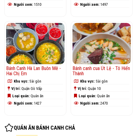
Người xem:
1510
Người xem:
1497
Bánh Canh Hà Lan Buôn Mê -
Bánh canh cua Út Lệ - Tô Hiến
Hai Chị Em
Thành
Khu vực:
Sài gòn
Khu vực:
Sài gòn
Vị trí:
Quận Gò Vấp
Vị trí:
Quận 10
Loại quán:
Quán ăn
Loại quán:
Quán ăn
Người xem:
1427
Người xem:
2470
QUÁN ĂN BÁNH CANH CHẢ