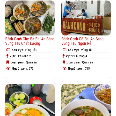
Bánh Canh Ghẹ Bà Ba: Ăn Sáng
Bánh Canh Cô Ba: Ăn Sáng
Vũng Tàu Chất Lượng
Vũng Tàu Ngon Rẻ
Khu vực:
Vũng Tàu
Khu vực:
Vũng Tàu
Vị trí:
Phường 2
Vị trí:
Phường 4
Loại quán:
Quán ăn
Loại quán:
Quán ăn
Người xem:
672
Người xem:
735