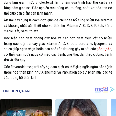
dụng làm giảm mức cholesterol, làm chậm quá trình hấp thụ carbs và
tăng cảm giác no. Các nghiên cứu cũng chỉ ra rằng, chất xơ hòa tan có
thể giúp bạn giảm cân lành mạnh.
Ăn trái cây cũng là cách đơn giản để chúng ta bổ sung nhiều loại vitamin
và khoáng chất cần thiết cho xơ thể như: Vitamin A, C, D, E, K, kali, kẽm,
magie, sắt, natri, folate…
Đặc biệt, các chất chống oxy hóa và các hợp chất thực vật có nhiều
trong các loại trái cây giàu vitamin A, C, E, beta-carotene, lycopene và
selen giúp ngăn chặn hoặc hạn chế tổn thương gây ra bởi các
gốc tự do
,
có thể ngăn ngừa nguy cơ mắc các bệnh: ung thư, đái tháo đường, bệnh
tim và đột quỵ.
Các flavonoid trong trái cây họ cam quýt có thể giúp ngăn ngừa các bệnh
thoái hóa thần kinh như Alzheimer và Parkinson do sự phân hủy các tế
bào trong hệ thần kinh.