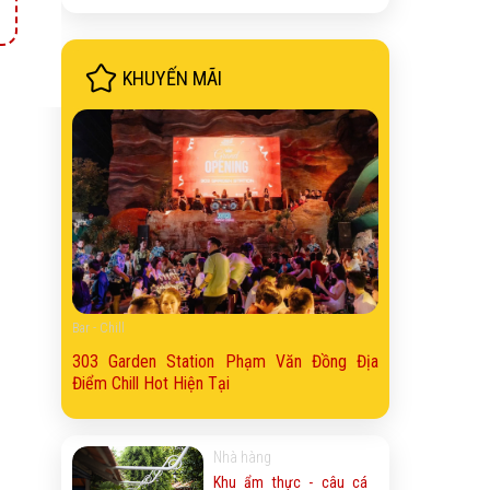
KHUYẾN MÃI
Bar - Chill
303 Garden Station Phạm Văn Đồng Địa
Điểm Chill Hot Hiện Tại
Nhà hàng
Khu ẩm thực - câu cá