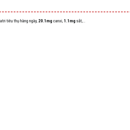
tri tiêu thụ hàng ngày,
20.1mg
canxi,
1.1mg
sắt,...