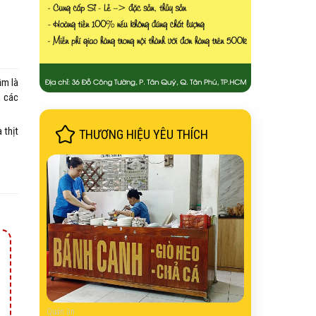
ầm là
n các
 thịt
THƯƠNG HIỆU YÊU THÍCH
Quán ăn