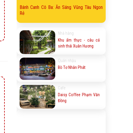
Bánh Canh Cô Ba: Ăn Sáng Vũng Tàu Ngon
Rẻ
Nhà hàng
Khu ẩm thực - câu cá
sinh thái Xuân Hương
Quán nhậu
Bò Tơ Nhân Phát
Cafe
Daisy Coffee Phạm Văn
Đồng